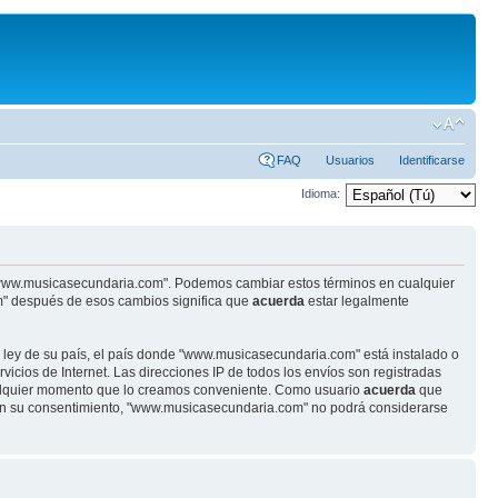
FAQ
Usuarios
Identificarse
Idioma:
se "www.musicasecundaria.com". Podemos cambiar estos términos en cualquier
m" después de esos cambios significa que
acuerda
estar legalmente
r ley de su país, el país donde "www.musicasecundaria.com" está instalado o
cios de Internet. Las direcciones IP de todos los envíos son registradas
ualquier momento que lo creamos conveniente. Como usuario
acuerda
que
sin su consentimiento, "www.musicasecundaria.com" no podrá considerarse