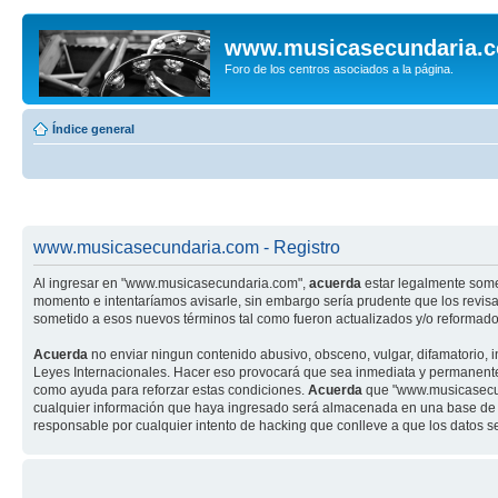
www.musicasecundaria.
Foro de los centros asociados a la página.
Índice general
www.musicasecundaria.com - Registro
Al ingresar en "www.musicasecundaria.com",
acuerda
estar legalmente some
momento e intentaríamos avisarle, sin embargo sería prudente que los revi
sometido a esos nuevos términos tal como fueron actualizados y/o reformado
Acuerda
no enviar ningun contenido abusivo, obsceno, vulgar, difamatorio, 
Leyes Internacionales. Hacer eso provocará que sea inmediata y permanenteme
como ayuda para reforzar estas condiciones.
Acuerda
que "www.musicasecund
cualquier información que haya ingresado será almacenada en una base de 
responsable por cualquier intento de hacking que conlleve a que los datos 