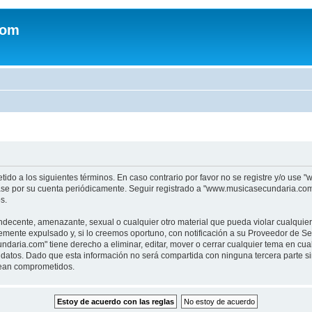
com
tido a los siguientes términos. En caso contrario por favor no se registre y/o u
sase por su cuenta periódicamente. Seguir registrado a "www.musicasecundaria.co
s.
indecente, amenazante, sexual o cualquier otro material que pueda violar cualquie
nte expulsado y, si lo creemos oportuno, con notificación a su Proveedor de Servi
aria.com" tiene derecho a eliminar, editar, mover o cerrar cualquier tema en c
datos. Dado que esta información no será compartida con ninguna tercera parte 
sean comprometidos.