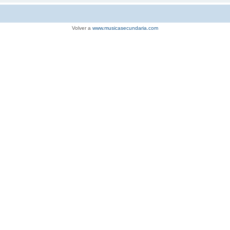
Volver a
www.musicasecundaria.com