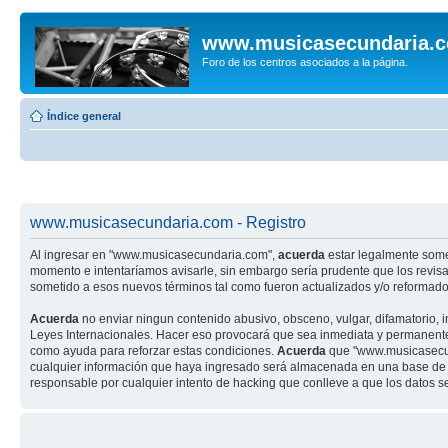
www.musicasecundaria.
Foro de los centros asociados a la página.
Índice general
www.musicasecundaria.com - Registro
Al ingresar en "www.musicasecundaria.com",
acuerda
estar legalmente some
momento e intentaríamos avisarle, sin embargo sería prudente que los revi
sometido a esos nuevos términos tal como fueron actualizados y/o reformado
Acuerda
no enviar ningun contenido abusivo, obsceno, vulgar, difamatorio, 
Leyes Internacionales. Hacer eso provocará que sea inmediata y permanenteme
como ayuda para reforzar estas condiciones.
Acuerda
que "www.musicasecund
cualquier información que haya ingresado será almacenada en una base de 
responsable por cualquier intento de hacking que conlleve a que los datos 