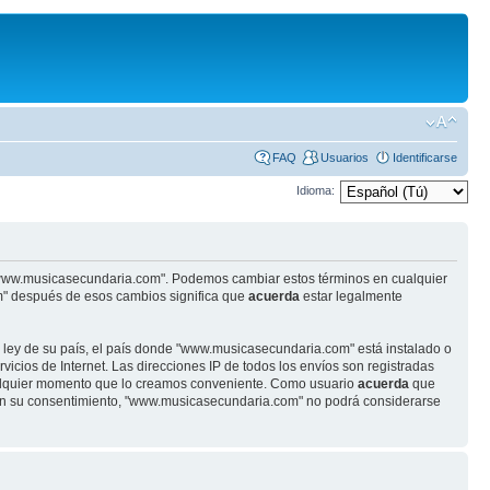
FAQ
Usuarios
Identificarse
Idioma:
se "www.musicasecundaria.com". Podemos cambiar estos términos en cualquier
m" después de esos cambios significa que
acuerda
estar legalmente
r ley de su país, el país donde "www.musicasecundaria.com" está instalado o
cios de Internet. Las direcciones IP de todos los envíos son registradas
ualquier momento que lo creamos conveniente. Como usuario
acuerda
que
sin su consentimiento, "www.musicasecundaria.com" no podrá considerarse