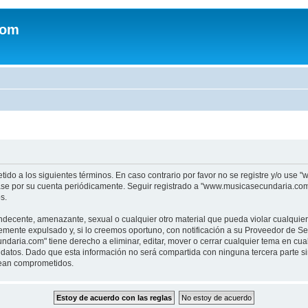
com
tido a los siguientes términos. En caso contrario por favor no se registre y/o u
sase por su cuenta periódicamente. Seguir registrado a "www.musicasecundaria.co
s.
indecente, amenazante, sexual o cualquier otro material que pueda violar cualquie
nte expulsado y, si lo creemos oportuno, con notificación a su Proveedor de Servi
aria.com" tiene derecho a eliminar, editar, mover o cerrar cualquier tema en c
datos. Dado que esta información no será compartida con ninguna tercera parte 
sean comprometidos.