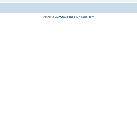
Volver a
www.musicasecundaria.com