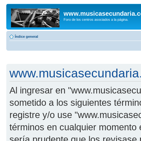
www.musicasecundaria.
Foro de los centros asociados a la página.
Índice general
www.musicasecundaria.
Al ingresar en "www.musicasec
sometido a los siguientes términ
registre y/o use "www.musicas
términos en cualquier momento e
sería prudente que los revisase