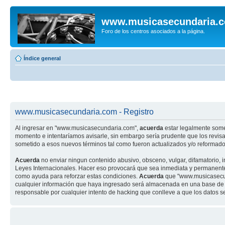
www.musicasecundaria.
Foro de los centros asociados a la página.
Índice general
www.musicasecundaria.com - Registro
Al ingresar en "www.musicasecundaria.com",
acuerda
estar legalmente some
momento e intentaríamos avisarle, sin embargo sería prudente que los revi
sometido a esos nuevos términos tal como fueron actualizados y/o reformado
Acuerda
no enviar ningun contenido abusivo, obsceno, vulgar, difamatorio, 
Leyes Internacionales. Hacer eso provocará que sea inmediata y permanenteme
como ayuda para reforzar estas condiciones.
Acuerda
que "www.musicasecund
cualquier información que haya ingresado será almacenada en una base de 
responsable por cualquier intento de hacking que conlleve a que los datos 