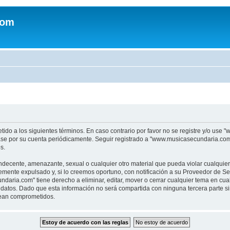
com
tido a los siguientes términos. En caso contrario por favor no se registre y/o u
sase por su cuenta periódicamente. Seguir registrado a "www.musicasecundaria.co
s.
indecente, amenazante, sexual o cualquier otro material que pueda violar cualquie
nte expulsado y, si lo creemos oportuno, con notificación a su Proveedor de Servi
aria.com" tiene derecho a eliminar, editar, mover o cerrar cualquier tema en c
datos. Dado que esta información no será compartida con ninguna tercera parte 
sean comprometidos.