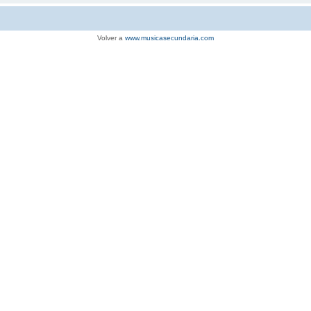
Volver a
www.musicasecundaria.com