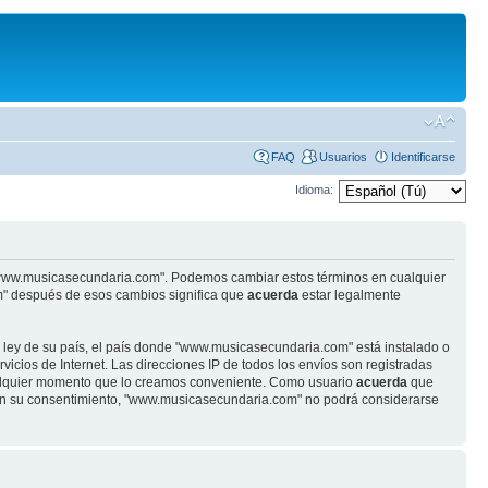
FAQ
Usuarios
Identificarse
Idioma:
se "www.musicasecundaria.com". Podemos cambiar estos términos en cualquier
m" después de esos cambios significa que
acuerda
estar legalmente
r ley de su país, el país donde "www.musicasecundaria.com" está instalado o
cios de Internet. Las direcciones IP de todos los envíos son registradas
ualquier momento que lo creamos conveniente. Como usuario
acuerda
que
sin su consentimiento, "www.musicasecundaria.com" no podrá considerarse