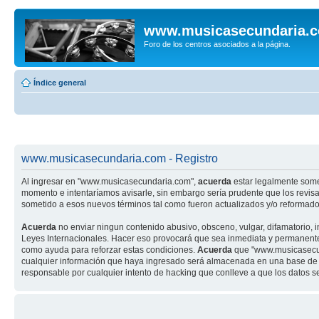
www.musicasecundaria.
Foro de los centros asociados a la página.
Índice general
www.musicasecundaria.com - Registro
Al ingresar en "www.musicasecundaria.com",
acuerda
estar legalmente some
momento e intentaríamos avisarle, sin embargo sería prudente que los revi
sometido a esos nuevos términos tal como fueron actualizados y/o reformado
Acuerda
no enviar ningun contenido abusivo, obsceno, vulgar, difamatorio, 
Leyes Internacionales. Hacer eso provocará que sea inmediata y permanenteme
como ayuda para reforzar estas condiciones.
Acuerda
que "www.musicasecund
cualquier información que haya ingresado será almacenada en una base de 
responsable por cualquier intento de hacking que conlleve a que los datos 