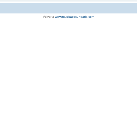
Volver a
www.musicasecundaria.com