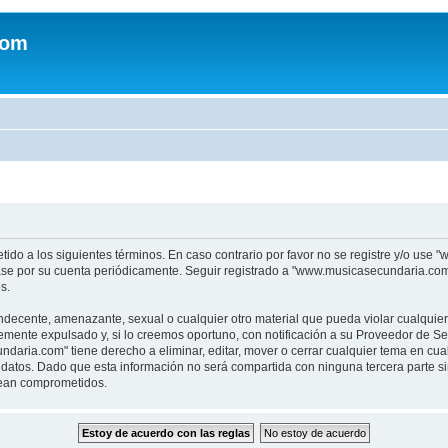
com
tido a los siguientes términos. En caso contrario por favor no se registre y/o u
sase por su cuenta periódicamente. Seguir registrado a "www.musicasecundaria.co
s.
indecente, amenazante, sexual o cualquier otro material que pueda violar cualquie
nte expulsado y, si lo creemos oportuno, con notificación a su Proveedor de Servi
aria.com" tiene derecho a eliminar, editar, mover o cerrar cualquier tema en c
datos. Dado que esta información no será compartida con ninguna tercera parte 
sean comprometidos.