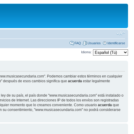
FAQ
Usuarios
Identificarse
Idioma:
se "www.musicasecundaria.com". Podemos cambiar estos términos en cualquier
m" después de esos cambios significa que
acuerda
estar legalmente
r ley de su país, el país donde "www.musicasecundaria.com" está instalado o
cios de Internet. Las direcciones IP de todos los envíos son registradas
ualquier momento que lo creamos conveniente. Como usuario
acuerda
que
sin su consentimiento, "www.musicasecundaria.com" no podrá considerarse