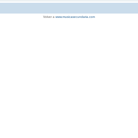
Volver a
www.musicasecundaria.com