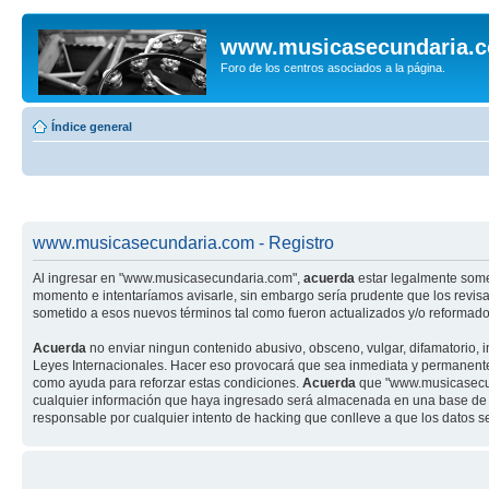
www.musicasecundaria.
Foro de los centros asociados a la página.
Índice general
www.musicasecundaria.com - Registro
Al ingresar en "www.musicasecundaria.com",
acuerda
estar legalmente some
momento e intentaríamos avisarle, sin embargo sería prudente que los revi
sometido a esos nuevos términos tal como fueron actualizados y/o reformado
Acuerda
no enviar ningun contenido abusivo, obsceno, vulgar, difamatorio, 
Leyes Internacionales. Hacer eso provocará que sea inmediata y permanenteme
como ayuda para reforzar estas condiciones.
Acuerda
que "www.musicasecund
cualquier información que haya ingresado será almacenada en una base de 
responsable por cualquier intento de hacking que conlleve a que los datos 