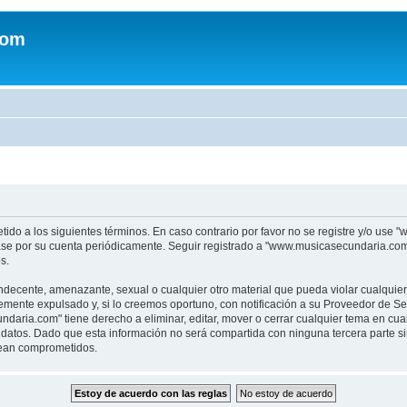
com
tido a los siguientes términos. En caso contrario por favor no se registre y/o u
sase por su cuenta periódicamente. Seguir registrado a "www.musicasecundaria.co
s.
indecente, amenazante, sexual o cualquier otro material que pueda violar cualquie
nte expulsado y, si lo creemos oportuno, con notificación a su Proveedor de Servi
aria.com" tiene derecho a eliminar, editar, mover o cerrar cualquier tema en c
datos. Dado que esta información no será compartida con ninguna tercera parte 
sean comprometidos.