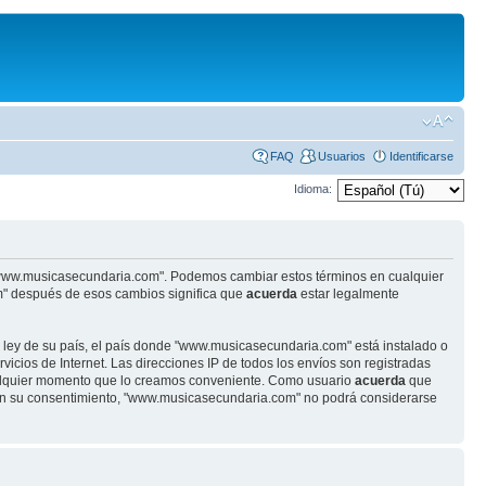
FAQ
Usuarios
Identificarse
Idioma:
se "www.musicasecundaria.com". Podemos cambiar estos términos en cualquier
m" después de esos cambios significa que
acuerda
estar legalmente
r ley de su país, el país donde "www.musicasecundaria.com" está instalado o
cios de Internet. Las direcciones IP de todos los envíos son registradas
ualquier momento que lo creamos conveniente. Como usuario
acuerda
que
sin su consentimiento, "www.musicasecundaria.com" no podrá considerarse