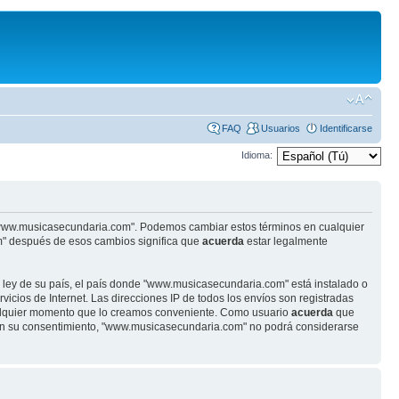
FAQ
Usuarios
Identificarse
Idioma:
se "www.musicasecundaria.com". Podemos cambiar estos términos en cualquier
m" después de esos cambios significa que
acuerda
estar legalmente
r ley de su país, el país donde "www.musicasecundaria.com" está instalado o
cios de Internet. Las direcciones IP de todos los envíos son registradas
ualquier momento que lo creamos conveniente. Como usuario
acuerda
que
sin su consentimiento, "www.musicasecundaria.com" no podrá considerarse