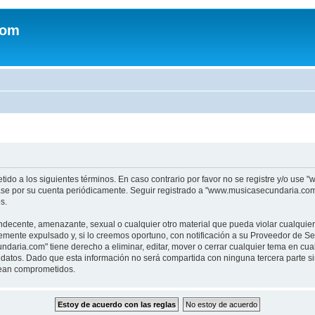
com
tido a los siguientes términos. En caso contrario por favor no se registre y/o u
sase por su cuenta periódicamente. Seguir registrado a "www.musicasecundaria.co
s.
indecente, amenazante, sexual o cualquier otro material que pueda violar cualquie
nte expulsado y, si lo creemos oportuno, con notificación a su Proveedor de Servi
aria.com" tiene derecho a eliminar, editar, mover o cerrar cualquier tema en c
datos. Dado que esta información no será compartida con ninguna tercera parte 
sean comprometidos.