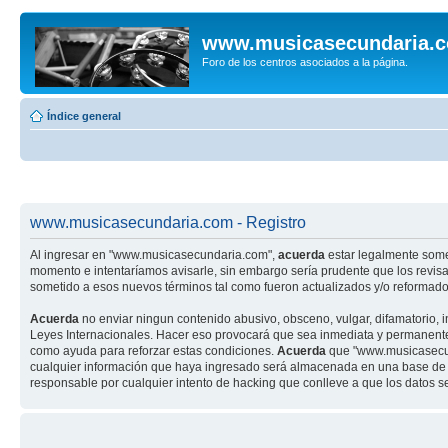
www.musicasecundaria.
Foro de los centros asociados a la página.
Índice general
www.musicasecundaria.com - Registro
Al ingresar en "www.musicasecundaria.com",
acuerda
estar legalmente some
momento e intentaríamos avisarle, sin embargo sería prudente que los revi
sometido a esos nuevos términos tal como fueron actualizados y/o reformado
Acuerda
no enviar ningun contenido abusivo, obsceno, vulgar, difamatorio, 
Leyes Internacionales. Hacer eso provocará que sea inmediata y permanenteme
como ayuda para reforzar estas condiciones.
Acuerda
que "www.musicasecund
cualquier información que haya ingresado será almacenada en una base de 
responsable por cualquier intento de hacking que conlleve a que los datos 