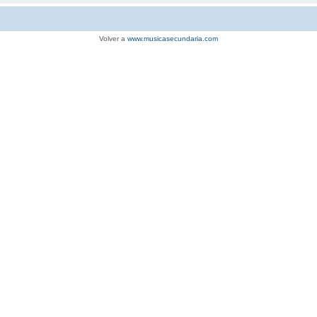
Volver a
www.musicasecundaria.com