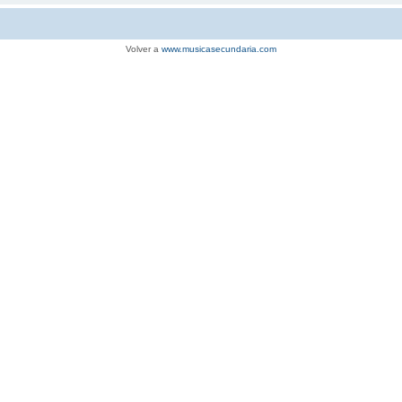
Volver a
www.musicasecundaria.com