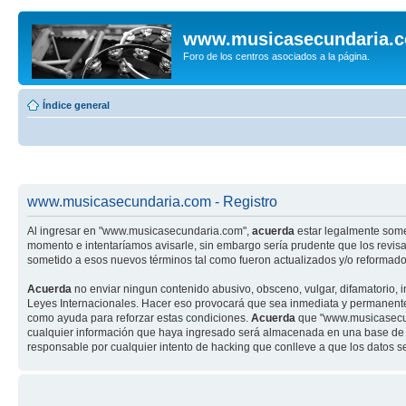
www.musicasecundaria.
Foro de los centros asociados a la página.
Índice general
www.musicasecundaria.com - Registro
Al ingresar en "www.musicasecundaria.com",
acuerda
estar legalmente some
momento e intentaríamos avisarle, sin embargo sería prudente que los revi
sometido a esos nuevos términos tal como fueron actualizados y/o reformado
Acuerda
no enviar ningun contenido abusivo, obsceno, vulgar, difamatorio, 
Leyes Internacionales. Hacer eso provocará que sea inmediata y permanenteme
como ayuda para reforzar estas condiciones.
Acuerda
que "www.musicasecund
cualquier información que haya ingresado será almacenada en una base de 
responsable por cualquier intento de hacking que conlleve a que los datos 