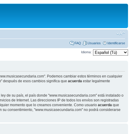
FAQ
Usuarios
Identificarse
Idioma:
se "www.musicasecundaria.com". Podemos cambiar estos términos en cualquier
m" después de esos cambios significa que
acuerda
estar legalmente
r ley de su país, el país donde "www.musicasecundaria.com" está instalado o
cios de Internet. Las direcciones IP de todos los envíos son registradas
ualquier momento que lo creamos conveniente. Como usuario
acuerda
que
sin su consentimiento, "www.musicasecundaria.com" no podrá considerarse