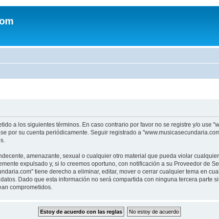
com
tido a los siguientes términos. En caso contrario por favor no se registre y/o u
sase por su cuenta periódicamente. Seguir registrado a "www.musicasecundaria.co
s.
indecente, amenazante, sexual o cualquier otro material que pueda violar cualquie
nte expulsado y, si lo creemos oportuno, con notificación a su Proveedor de Servi
aria.com" tiene derecho a eliminar, editar, mover o cerrar cualquier tema en c
datos. Dado que esta información no será compartida con ninguna tercera parte 
sean comprometidos.