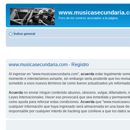
www.musicasecundaria.
Foro de los centros asociados a la página.
Índice general
www.musicasecundaria.com - Registro
Al ingresar en "www.musicasecundaria.com",
acuerda
estar legalmente some
momento e intentaríamos avisarle, sin embargo sería prudente que los revi
sometido a esos nuevos términos tal como fueron actualizados y/o reformado
Acuerda
no enviar ningun contenido abusivo, obsceno, vulgar, difamatorio, 
Leyes Internacionales. Hacer eso provocará que sea inmediata y permanenteme
como ayuda para reforzar estas condiciones.
Acuerda
que "www.musicasecund
cualquier información que haya ingresado será almacenada en una base de 
responsable por cualquier intento de hacking que conlleve a que los datos 