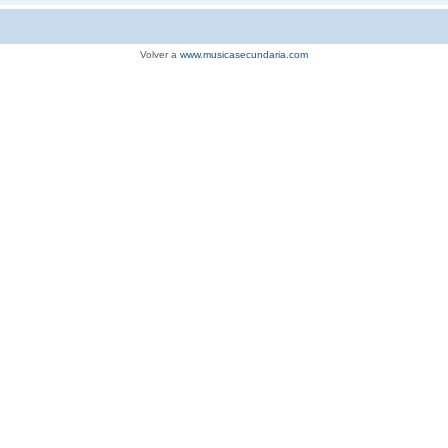
Volver a
www.musicasecundaria.com