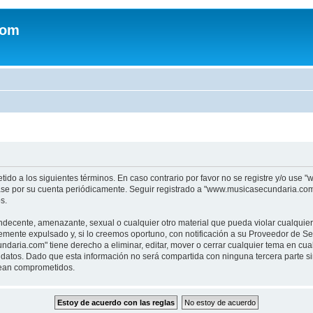
com
tido a los siguientes términos. En caso contrario por favor no se registre y/o u
sase por su cuenta periódicamente. Seguir registrado a "www.musicasecundaria.co
s.
indecente, amenazante, sexual o cualquier otro material que pueda violar cualquie
nte expulsado y, si lo creemos oportuno, con notificación a su Proveedor de Servi
aria.com" tiene derecho a eliminar, editar, mover o cerrar cualquier tema en c
datos. Dado que esta información no será compartida con ninguna tercera parte 
sean comprometidos.