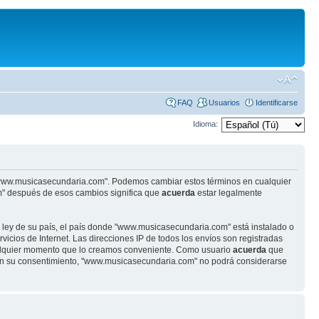
FAQ
Usuarios
Identificarse
Idioma:
se "www.musicasecundaria.com". Podemos cambiar estos términos en cualquier
m" después de esos cambios significa que
acuerda
estar legalmente
r ley de su país, el país donde "www.musicasecundaria.com" está instalado o
cios de Internet. Las direcciones IP de todos los envíos son registradas
ualquier momento que lo creamos conveniente. Como usuario
acuerda
que
sin su consentimiento, "www.musicasecundaria.com" no podrá considerarse