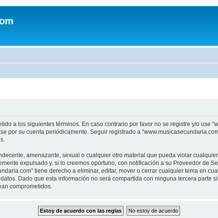
com
tido a los siguientes términos. En caso contrario por favor no se registre y/o u
sase por su cuenta periódicamente. Seguir registrado a "www.musicasecundaria.co
s.
indecente, amenazante, sexual o cualquier otro material que pueda violar cualquie
nte expulsado y, si lo creemos oportuno, con notificación a su Proveedor de Servi
aria.com" tiene derecho a eliminar, editar, mover o cerrar cualquier tema en c
datos. Dado que esta información no será compartida con ninguna tercera parte 
sean comprometidos.