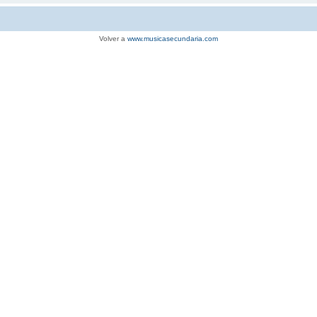
Volver a
www.musicasecundaria.com