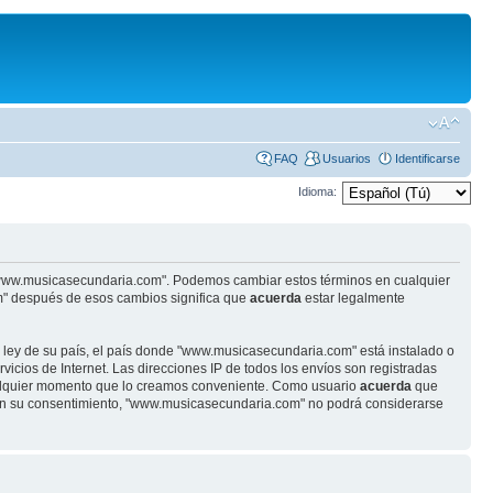
FAQ
Usuarios
Identificarse
Idioma:
se "www.musicasecundaria.com". Podemos cambiar estos términos en cualquier
m" después de esos cambios significa que
acuerda
estar legalmente
r ley de su país, el país donde "www.musicasecundaria.com" está instalado o
cios de Internet. Las direcciones IP de todos los envíos son registradas
ualquier momento que lo creamos conveniente. Como usuario
acuerda
que
sin su consentimiento, "www.musicasecundaria.com" no podrá considerarse