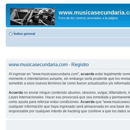
www.musicasecundaria.
Foro de los centros asociados a la página.
Índice general
www.musicasecundaria.com - Registro
Al ingresar en "www.musicasecundaria.com",
acuerda
estar legalmente some
momento e intentaríamos avisarle, sin embargo sería prudente que los revi
sometido a esos nuevos términos tal como fueron actualizados y/o reformado
Acuerda
no enviar ningun contenido abusivo, obsceno, vulgar, difamatorio, 
Leyes Internacionales. Hacer eso provocará que sea inmediata y permanenteme
como ayuda para reforzar estas condiciones.
Acuerda
que "www.musicasecund
cualquier información que haya ingresado será almacenada en una base de 
responsable por cualquier intento de hacking que conlleve a que los datos 