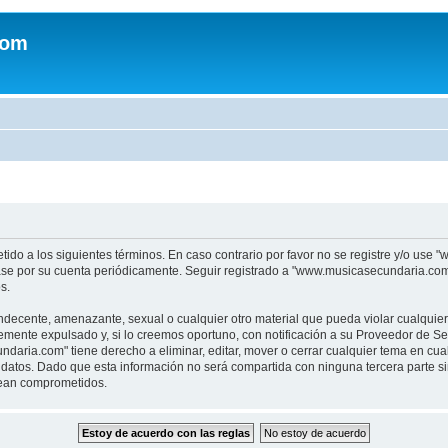
com
tido a los siguientes términos. En caso contrario por favor no se registre y/o u
sase por su cuenta periódicamente. Seguir registrado a "www.musicasecundaria.co
s.
indecente, amenazante, sexual o cualquier otro material que pueda violar cualquie
nte expulsado y, si lo creemos oportuno, con notificación a su Proveedor de Servi
aria.com" tiene derecho a eliminar, editar, mover o cerrar cualquier tema en c
datos. Dado que esta información no será compartida con ninguna tercera parte 
sean comprometidos.