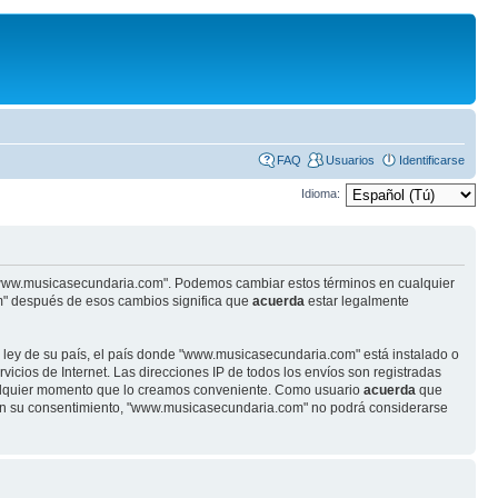
FAQ
Usuarios
Identificarse
Idioma:
se "www.musicasecundaria.com". Podemos cambiar estos términos en cualquier
m" después de esos cambios significa que
acuerda
estar legalmente
r ley de su país, el país donde "www.musicasecundaria.com" está instalado o
cios de Internet. Las direcciones IP de todos los envíos son registradas
ualquier momento que lo creamos conveniente. Como usuario
acuerda
que
sin su consentimiento, "www.musicasecundaria.com" no podrá considerarse