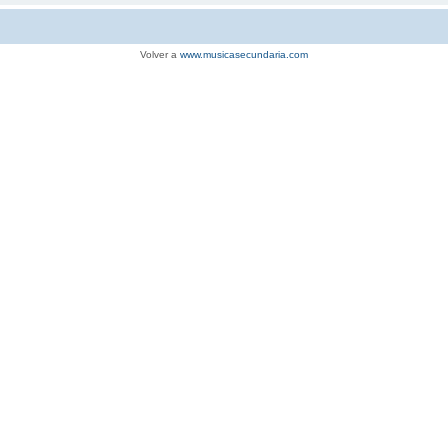
Volver a
www.musicasecundaria.com