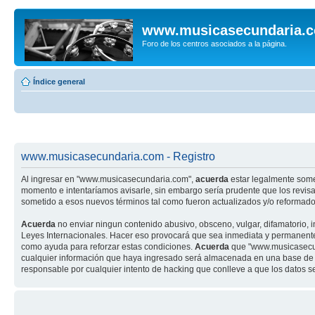
www.musicasecundaria.
Foro de los centros asociados a la página.
Índice general
www.musicasecundaria.com - Registro
Al ingresar en "www.musicasecundaria.com",
acuerda
estar legalmente some
momento e intentaríamos avisarle, sin embargo sería prudente que los revi
sometido a esos nuevos términos tal como fueron actualizados y/o reformado
Acuerda
no enviar ningun contenido abusivo, obsceno, vulgar, difamatorio, 
Leyes Internacionales. Hacer eso provocará que sea inmediata y permanenteme
como ayuda para reforzar estas condiciones.
Acuerda
que "www.musicasecund
cualquier información que haya ingresado será almacenada en una base de 
responsable por cualquier intento de hacking que conlleve a que los datos 