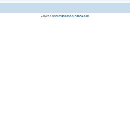
Volver a
www.musicasecundaria.com