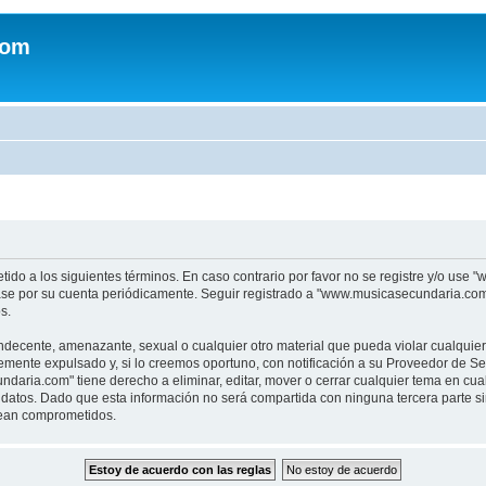
com
tido a los siguientes términos. En caso contrario por favor no se registre y/o u
sase por su cuenta periódicamente. Seguir registrado a "www.musicasecundaria.co
s.
indecente, amenazante, sexual o cualquier otro material que pueda violar cualquie
nte expulsado y, si lo creemos oportuno, con notificación a su Proveedor de Servi
aria.com" tiene derecho a eliminar, editar, mover o cerrar cualquier tema en c
datos. Dado que esta información no será compartida con ninguna tercera parte 
sean comprometidos.