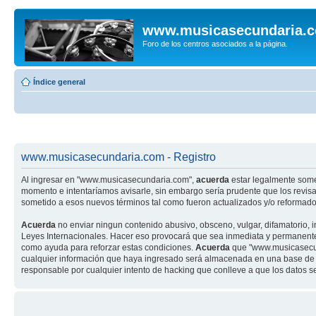
www.musicasecundaria.
Foro de los centros asociados a la página.
Índice general
www.musicasecundaria.com - Registro
Al ingresar en "www.musicasecundaria.com",
acuerda
estar legalmente some
momento e intentaríamos avisarle, sin embargo sería prudente que los revi
sometido a esos nuevos términos tal como fueron actualizados y/o reformado
Acuerda
no enviar ningun contenido abusivo, obsceno, vulgar, difamatorio, 
Leyes Internacionales. Hacer eso provocará que sea inmediata y permanenteme
como ayuda para reforzar estas condiciones.
Acuerda
que "www.musicasecund
cualquier información que haya ingresado será almacenada en una base de 
responsable por cualquier intento de hacking que conlleve a que los datos 