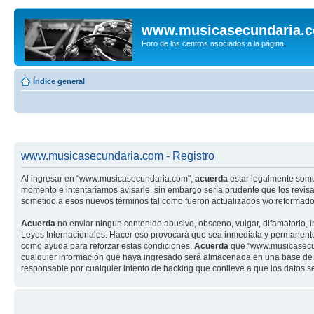
www.musicasecundaria.
Foro de los centros asociados a la página.
Índice general
www.musicasecundaria.com - Registro
Al ingresar en "www.musicasecundaria.com",
acuerda
estar legalmente some
momento e intentaríamos avisarle, sin embargo sería prudente que los revi
sometido a esos nuevos términos tal como fueron actualizados y/o reformado
Acuerda
no enviar ningun contenido abusivo, obsceno, vulgar, difamatorio, 
Leyes Internacionales. Hacer eso provocará que sea inmediata y permanenteme
como ayuda para reforzar estas condiciones.
Acuerda
que "www.musicasecund
cualquier información que haya ingresado será almacenada en una base de 
responsable por cualquier intento de hacking que conlleve a que los datos 