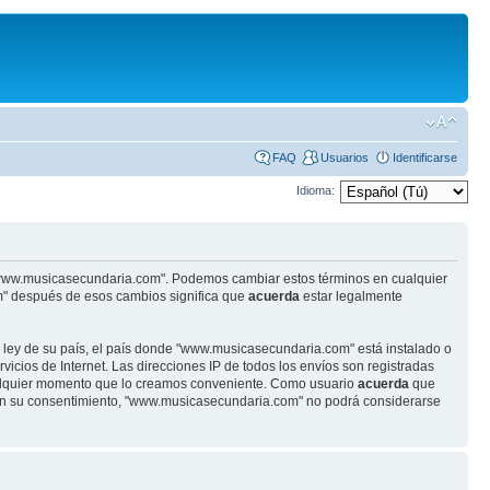
FAQ
Usuarios
Identificarse
Idioma:
se "www.musicasecundaria.com". Podemos cambiar estos términos en cualquier
m" después de esos cambios significa que
acuerda
estar legalmente
r ley de su país, el país donde "www.musicasecundaria.com" está instalado o
cios de Internet. Las direcciones IP de todos los envíos son registradas
ualquier momento que lo creamos conveniente. Como usuario
acuerda
que
sin su consentimiento, "www.musicasecundaria.com" no podrá considerarse