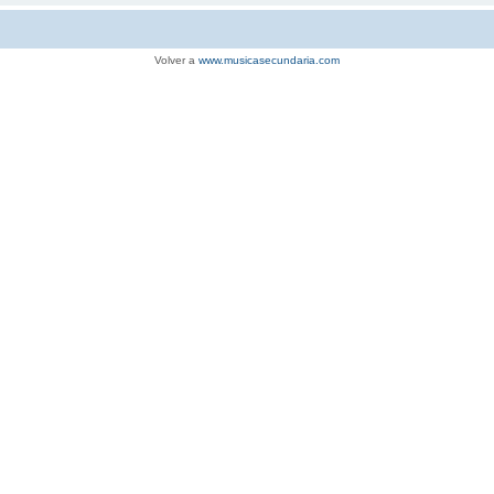
Volver a
www.musicasecundaria.com