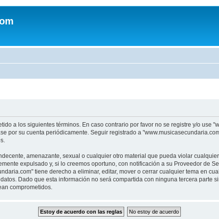
com
tido a los siguientes términos. En caso contrario por favor no se registre y/o u
sase por su cuenta periódicamente. Seguir registrado a "www.musicasecundaria.co
s.
indecente, amenazante, sexual o cualquier otro material que pueda violar cualquie
nte expulsado y, si lo creemos oportuno, con notificación a su Proveedor de Servi
aria.com" tiene derecho a eliminar, editar, mover o cerrar cualquier tema en c
datos. Dado que esta información no será compartida con ninguna tercera parte 
sean comprometidos.