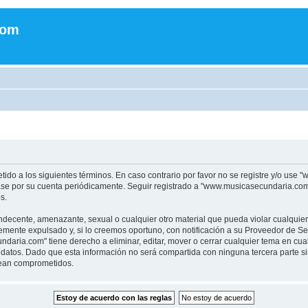
com
tido a los siguientes términos. En caso contrario por favor no se registre y/o u
sase por su cuenta periódicamente. Seguir registrado a "www.musicasecundaria.co
s.
indecente, amenazante, sexual o cualquier otro material que pueda violar cualquie
nte expulsado y, si lo creemos oportuno, con notificación a su Proveedor de Servi
aria.com" tiene derecho a eliminar, editar, mover o cerrar cualquier tema en c
datos. Dado que esta información no será compartida con ninguna tercera parte 
sean comprometidos.