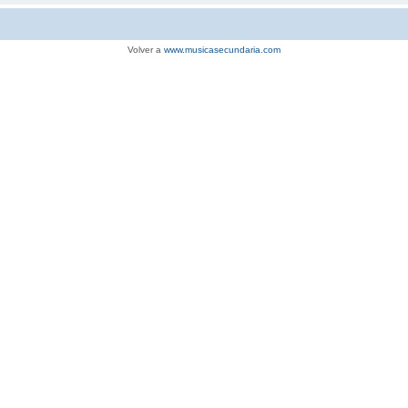
Volver a
www.musicasecundaria.com