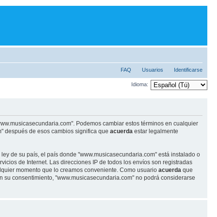
FAQ
Usuarios
Identificarse
Idioma:
se "www.musicasecundaria.com". Podemos cambiar estos términos en cualquier
m" después de esos cambios significa que
acuerda
estar legalmente
r ley de su país, el país donde "www.musicasecundaria.com" está instalado o
cios de Internet. Las direcciones IP de todos los envíos son registradas
ualquier momento que lo creamos conveniente. Como usuario
acuerda
que
sin su consentimiento, "www.musicasecundaria.com" no podrá considerarse