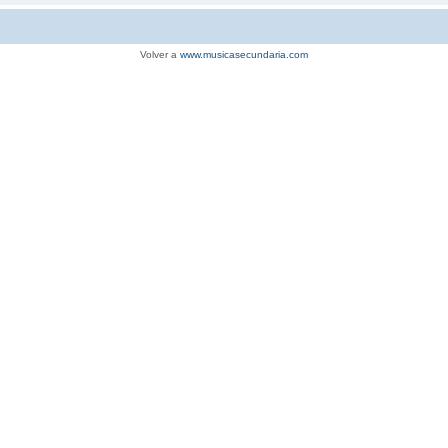
Volver a
www.musicasecundaria.com