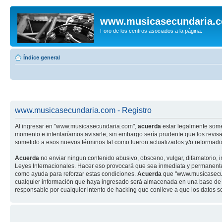
www.musicasecundaria.
Foro de los centros asociados a la página.
Índice general
www.musicasecundaria.com - Registro
Al ingresar en "www.musicasecundaria.com",
acuerda
estar legalmente some
momento e intentaríamos avisarle, sin embargo sería prudente que los revi
sometido a esos nuevos términos tal como fueron actualizados y/o reformado
Acuerda
no enviar ningun contenido abusivo, obsceno, vulgar, difamatorio, 
Leyes Internacionales. Hacer eso provocará que sea inmediata y permanenteme
como ayuda para reforzar estas condiciones.
Acuerda
que "www.musicasecund
cualquier información que haya ingresado será almacenada en una base de 
responsable por cualquier intento de hacking que conlleve a que los datos 