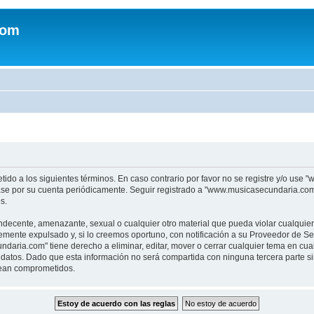
com
tido a los siguientes términos. En caso contrario por favor no se registre y/o u
sase por su cuenta periódicamente. Seguir registrado a "www.musicasecundaria.co
s.
indecente, amenazante, sexual o cualquier otro material que pueda violar cualquie
nte expulsado y, si lo creemos oportuno, con notificación a su Proveedor de Servi
aria.com" tiene derecho a eliminar, editar, mover o cerrar cualquier tema en c
datos. Dado que esta información no será compartida con ninguna tercera parte 
sean comprometidos.