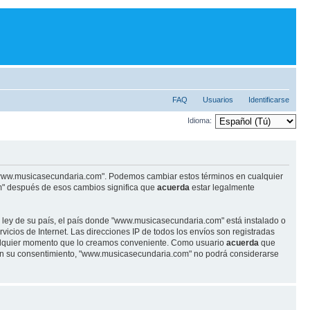
FAQ
Usuarios
Identificarse
Idioma:
se "www.musicasecundaria.com". Podemos cambiar estos términos en cualquier
m" después de esos cambios significa que
acuerda
estar legalmente
r ley de su país, el país donde "www.musicasecundaria.com" está instalado o
cios de Internet. Las direcciones IP de todos los envíos son registradas
ualquier momento que lo creamos conveniente. Como usuario
acuerda
que
sin su consentimiento, "www.musicasecundaria.com" no podrá considerarse