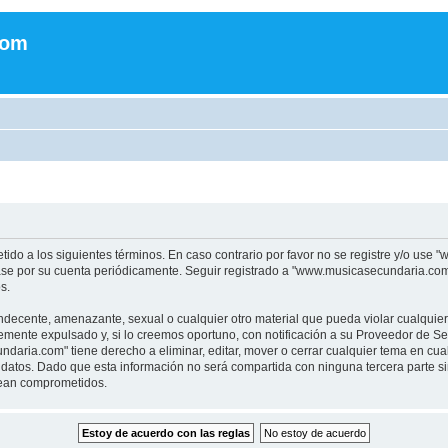
com
tido a los siguientes términos. En caso contrario por favor no se registre y/o u
sase por su cuenta periódicamente. Seguir registrado a "www.musicasecundaria.co
s.
indecente, amenazante, sexual o cualquier otro material que pueda violar cualquie
nte expulsado y, si lo creemos oportuno, con notificación a su Proveedor de Servi
aria.com" tiene derecho a eliminar, editar, mover o cerrar cualquier tema en c
datos. Dado que esta información no será compartida con ninguna tercera parte 
sean comprometidos.