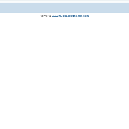
Volver a
www.musicasecundaria.com