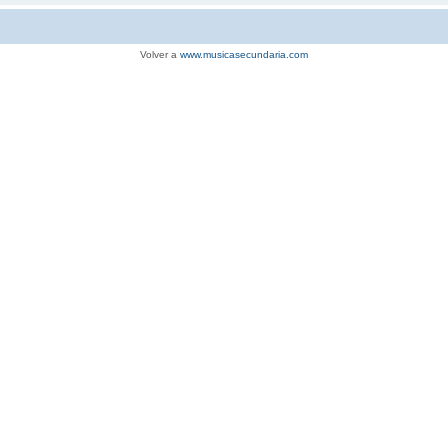
Volver a
www.musicasecundaria.com