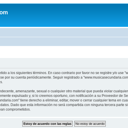
com
tido a los siguientes términos. En caso contrario por favor no se registre y/o u
sase por su cuenta periódicamente. Seguir registrado a "www.musicasecundaria.co
s.
indecente, amenazante, sexual o cualquier otro material que pueda violar cualquie
nte expulsado y, si lo creemos oportuno, con notificación a su Proveedor de Servi
aria.com" tiene derecho a eliminar, editar, mover o cerrar cualquier tema en c
datos. Dado que esta información no será compartida con ninguna tercera parte 
sean comprometidos.