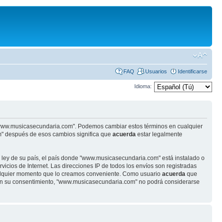
FAQ
Usuarios
Identificarse
Idioma:
se "www.musicasecundaria.com". Podemos cambiar estos términos en cualquier
m" después de esos cambios significa que
acuerda
estar legalmente
r ley de su país, el país donde "www.musicasecundaria.com" está instalado o
cios de Internet. Las direcciones IP de todos los envíos son registradas
ualquier momento que lo creamos conveniente. Como usuario
acuerda
que
sin su consentimiento, "www.musicasecundaria.com" no podrá considerarse