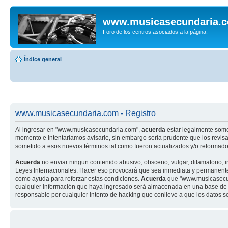
www.musicasecundaria.
Foro de los centros asociados a la página.
Índice general
www.musicasecundaria.com - Registro
Al ingresar en "www.musicasecundaria.com",
acuerda
estar legalmente some
momento e intentaríamos avisarle, sin embargo sería prudente que los revi
sometido a esos nuevos términos tal como fueron actualizados y/o reformado
Acuerda
no enviar ningun contenido abusivo, obsceno, vulgar, difamatorio, 
Leyes Internacionales. Hacer eso provocará que sea inmediata y permanenteme
como ayuda para reforzar estas condiciones.
Acuerda
que "www.musicasecund
cualquier información que haya ingresado será almacenada en una base de 
responsable por cualquier intento de hacking que conlleve a que los datos 