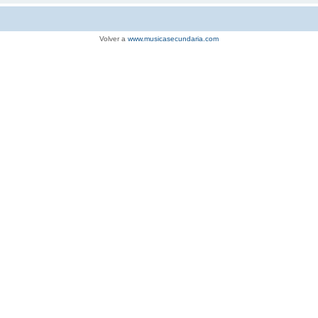
Volver a
www.musicasecundaria.com