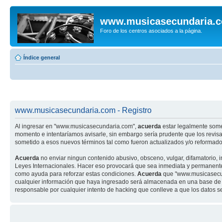
www.musicasecundaria.
Foro de los centros asociados a la página.
Índice general
www.musicasecundaria.com - Registro
Al ingresar en "www.musicasecundaria.com",
acuerda
estar legalmente some
momento e intentaríamos avisarle, sin embargo sería prudente que los revi
sometido a esos nuevos términos tal como fueron actualizados y/o reformado
Acuerda
no enviar ningun contenido abusivo, obsceno, vulgar, difamatorio, 
Leyes Internacionales. Hacer eso provocará que sea inmediata y permanenteme
como ayuda para reforzar estas condiciones.
Acuerda
que "www.musicasecund
cualquier información que haya ingresado será almacenada en una base de 
responsable por cualquier intento de hacking que conlleve a que los datos 