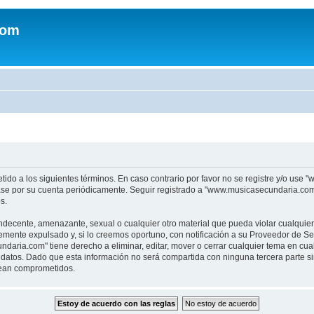
com
tido a los siguientes términos. En caso contrario por favor no se registre y/o u
sase por su cuenta periódicamente. Seguir registrado a "www.musicasecundaria.co
s.
indecente, amenazante, sexual o cualquier otro material que pueda violar cualquie
nte expulsado y, si lo creemos oportuno, con notificación a su Proveedor de Servi
aria.com" tiene derecho a eliminar, editar, mover o cerrar cualquier tema en c
datos. Dado que esta información no será compartida con ninguna tercera parte 
sean comprometidos.