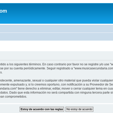
com
tido a los siguientes términos. En caso contrario por favor no se registre y/o u
sase por su cuenta periódicamente. Seguir registrado a "www.musicasecundaria.co
s.
indecente, amenazante, sexual o cualquier otro material que pueda violar cualquie
nte expulsado y, si lo creemos oportuno, con notificación a su Proveedor de Servi
aria.com" tiene derecho a eliminar, editar, mover o cerrar cualquier tema en c
datos. Dado que esta información no será compartida con ninguna tercera parte 
sean comprometidos.