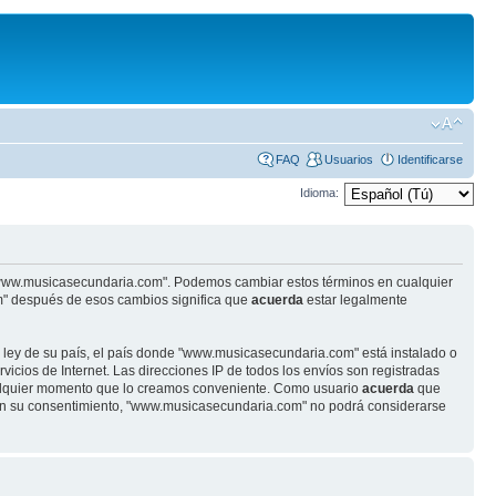
FAQ
Usuarios
Identificarse
Idioma:
se "www.musicasecundaria.com". Podemos cambiar estos términos en cualquier
m" después de esos cambios significa que
acuerda
estar legalmente
r ley de su país, el país donde "www.musicasecundaria.com" está instalado o
cios de Internet. Las direcciones IP de todos los envíos son registradas
ualquier momento que lo creamos conveniente. Como usuario
acuerda
que
sin su consentimiento, "www.musicasecundaria.com" no podrá considerarse