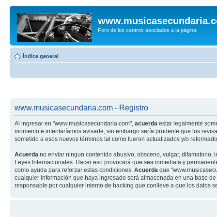
www.musicasecundaria.
Foro de los centros asociados a la página.
Índice general
www.musicasecundaria.com - Registro
Al ingresar en "www.musicasecundaria.com",
acuerda
estar legalmente some
momento e intentaríamos avisarle, sin embargo sería prudente que los revi
sometido a esos nuevos términos tal como fueron actualizados y/o reformado
Acuerda
no enviar ningun contenido abusivo, obsceno, vulgar, difamatorio, 
Leyes Internacionales. Hacer eso provocará que sea inmediata y permanenteme
como ayuda para reforzar estas condiciones.
Acuerda
que "www.musicasecund
cualquier información que haya ingresado será almacenada en una base de 
responsable por cualquier intento de hacking que conlleve a que los datos 