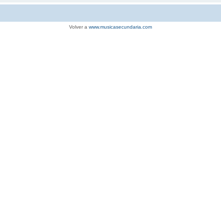
Volver a
www.musicasecundaria.com