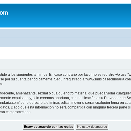
com
tido a los siguientes términos. En caso contrario por favor no se registre y/o u
sase por su cuenta periódicamente. Seguir registrado a "www.musicasecundaria.co
s.
indecente, amenazante, sexual o cualquier otro material que pueda violar cualquie
nte expulsado y, si lo creemos oportuno, con notificación a su Proveedor de Servi
aria.com" tiene derecho a eliminar, editar, mover o cerrar cualquier tema en c
datos. Dado que esta información no será compartida con ninguna tercera parte 
sean comprometidos.