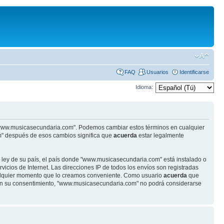
FAQ
Usuarios
Identificarse
Idioma:
se "www.musicasecundaria.com". Podemos cambiar estos términos en cualquier
m" después de esos cambios significa que
acuerda
estar legalmente
r ley de su país, el país donde "www.musicasecundaria.com" está instalado o
cios de Internet. Las direcciones IP de todos los envíos son registradas
ualquier momento que lo creamos conveniente. Como usuario
acuerda
que
sin su consentimiento, "www.musicasecundaria.com" no podrá considerarse