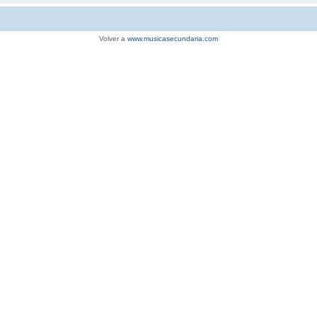
Volver a
www.musicasecundaria.com