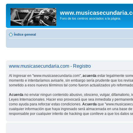
www.musicasecundaria.
Foro de los centros asociados a la página.
Índice general
www.musicasecundaria.com - Registro
Al ingresar en "www.musicasecundaria.com",
acuerda
estar legalmente some
momento e intentaríamos avisarle, sin embargo sería prudente que los revi
sometido a esos nuevos términos tal como fueron actualizados y/o reformado
Acuerda
no enviar ningun contenido abusivo, obsceno, vulgar, difamatorio, 
Leyes Internacionales. Hacer eso provocará que sea inmediata y permanenteme
como ayuda para reforzar estas condiciones.
Acuerda
que "www.musicasecund
cualquier información que haya ingresado será almacenada en una base de 
responsable por cualquier intento de hacking que conlleve a que los datos 