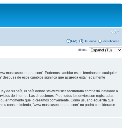
FAQ
Usuarios
Identificarse
Idioma:
se "www.musicasecundaria.com". Podemos cambiar estos términos en cualquier
m" después de esos cambios significa que
acuerda
estar legalmente
r ley de su país, el país donde "www.musicasecundaria.com" está instalado o
cios de Internet. Las direcciones IP de todos los envíos son registradas
ualquier momento que lo creamos conveniente. Como usuario
acuerda
que
sin su consentimiento, "www.musicasecundaria.com" no podrá considerarse