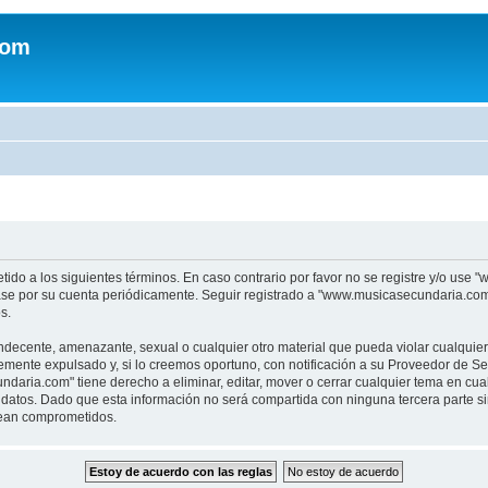
com
tido a los siguientes términos. En caso contrario por favor no se registre y/o u
sase por su cuenta periódicamente. Seguir registrado a "www.musicasecundaria.co
s.
indecente, amenazante, sexual o cualquier otro material que pueda violar cualquie
nte expulsado y, si lo creemos oportuno, con notificación a su Proveedor de Servi
aria.com" tiene derecho a eliminar, editar, mover o cerrar cualquier tema en c
datos. Dado que esta información no será compartida con ninguna tercera parte 
sean comprometidos.