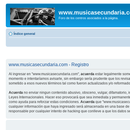
www.musicasecundaria.
Foro de los centros asociados a la página.
Índice general
www.musicasecundaria.com - Registro
Al ingresar en "www.musicasecundaria.com",
acuerda
estar legalmente some
momento e intentaríamos avisarle, sin embargo sería prudente que los revi
sometido a esos nuevos términos tal como fueron actualizados y/o reformado
Acuerda
no enviar ningun contenido abusivo, obsceno, vulgar, difamatorio, 
Leyes Internacionales. Hacer eso provocará que sea inmediata y permanenteme
como ayuda para reforzar estas condiciones.
Acuerda
que "www.musicasecund
cualquier información que haya ingresado será almacenada en una base de 
responsable por cualquier intento de hacking que conlleve a que los datos 