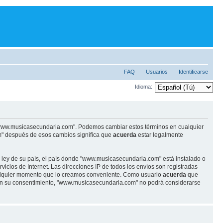
FAQ
Usuarios
Identificarse
Idioma:
se "www.musicasecundaria.com". Podemos cambiar estos términos en cualquier
m" después de esos cambios significa que
acuerda
estar legalmente
r ley de su país, el país donde "www.musicasecundaria.com" está instalado o
cios de Internet. Las direcciones IP de todos los envíos son registradas
ualquier momento que lo creamos conveniente. Como usuario
acuerda
que
sin su consentimiento, "www.musicasecundaria.com" no podrá considerarse