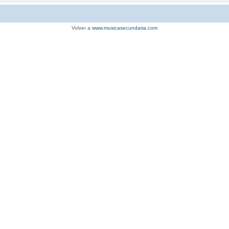
Volver a
www.musicasecundaria.com