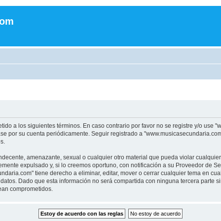
com
tido a los siguientes términos. En caso contrario por favor no se registre y/o u
sase por su cuenta periódicamente. Seguir registrado a "www.musicasecundaria.co
s.
indecente, amenazante, sexual o cualquier otro material que pueda violar cualquie
nte expulsado y, si lo creemos oportuno, con notificación a su Proveedor de Servi
aria.com" tiene derecho a eliminar, editar, mover o cerrar cualquier tema en c
datos. Dado que esta información no será compartida con ninguna tercera parte 
sean comprometidos.