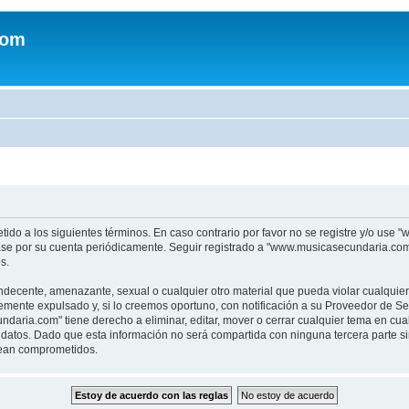
com
tido a los siguientes términos. En caso contrario por favor no se registre y/o u
sase por su cuenta periódicamente. Seguir registrado a "www.musicasecundaria.co
s.
indecente, amenazante, sexual o cualquier otro material que pueda violar cualquie
nte expulsado y, si lo creemos oportuno, con notificación a su Proveedor de Servi
aria.com" tiene derecho a eliminar, editar, mover o cerrar cualquier tema en c
datos. Dado que esta información no será compartida con ninguna tercera parte 
sean comprometidos.