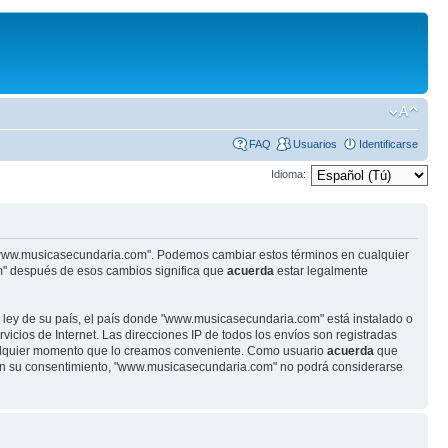
FAQ
Usuarios
Identificarse
Idioma:
se "www.musicasecundaria.com". Podemos cambiar estos términos en cualquier
m" después de esos cambios significa que
acuerda
estar legalmente
r ley de su país, el país donde "www.musicasecundaria.com" está instalado o
cios de Internet. Las direcciones IP de todos los envíos son registradas
ualquier momento que lo creamos conveniente. Como usuario
acuerda
que
sin su consentimiento, "www.musicasecundaria.com" no podrá considerarse