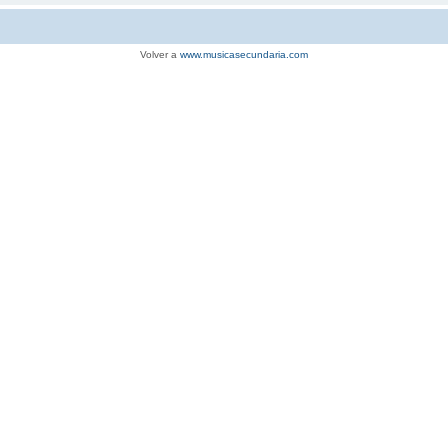
Volver a
www.musicasecundaria.com