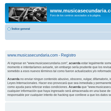
www.musicasecundaria.
Foro de los centros asociados a la página.
Índice general
www.musicasecundaria.com - Registro
Al ingresar en "www.musicasecundaria.com",
acuerda
estar legalmente some
momento e intentaríamos avisarle, sin embargo sería prudente que los revi
sometido a esos nuevos términos tal como fueron actualizados y/o reformado
Acuerda
no enviar ningun contenido abusivo, obsceno, vulgar, difamatorio, 
Leyes Internacionales. Hacer eso provocará que sea inmediata y permanenteme
como ayuda para reforzar estas condiciones.
Acuerda
que "www.musicasecund
cualquier información que haya ingresado será almacenada en una base de 
responsable por cualquier intento de hacking que conlleve a que los datos 