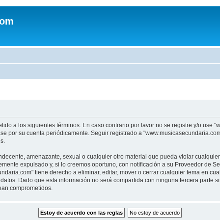
com
tido a los siguientes términos. En caso contrario por favor no se registre y/o u
sase por su cuenta periódicamente. Seguir registrado a "www.musicasecundaria.co
s.
indecente, amenazante, sexual o cualquier otro material que pueda violar cualquie
nte expulsado y, si lo creemos oportuno, con notificación a su Proveedor de Servi
aria.com" tiene derecho a eliminar, editar, mover o cerrar cualquier tema en c
datos. Dado que esta información no será compartida con ninguna tercera parte 
sean comprometidos.