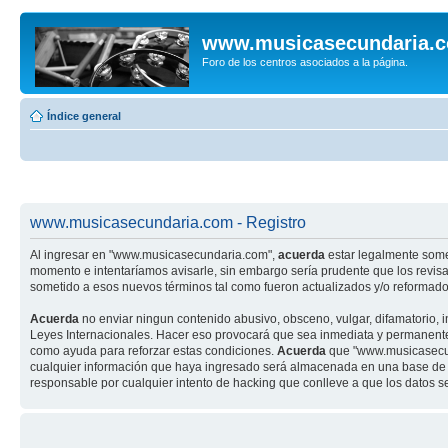
www.musicasecundaria.
Foro de los centros asociados a la página.
Índice general
www.musicasecundaria.com - Registro
Al ingresar en "www.musicasecundaria.com",
acuerda
estar legalmente some
momento e intentaríamos avisarle, sin embargo sería prudente que los revi
sometido a esos nuevos términos tal como fueron actualizados y/o reformado
Acuerda
no enviar ningun contenido abusivo, obsceno, vulgar, difamatorio, 
Leyes Internacionales. Hacer eso provocará que sea inmediata y permanenteme
como ayuda para reforzar estas condiciones.
Acuerda
que "www.musicasecund
cualquier información que haya ingresado será almacenada en una base de 
responsable por cualquier intento de hacking que conlleve a que los datos 