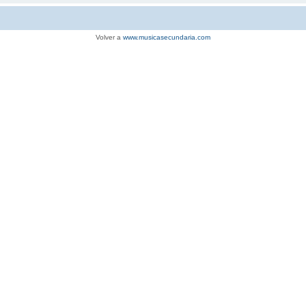
Volver a
www.musicasecundaria.com