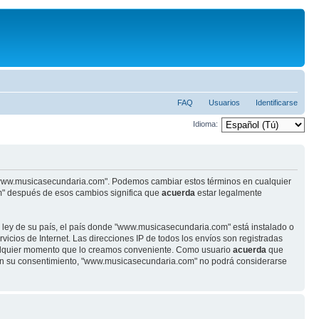
FAQ
Usuarios
Identificarse
Idioma:
se "www.musicasecundaria.com". Podemos cambiar estos términos en cualquier
m" después de esos cambios significa que
acuerda
estar legalmente
r ley de su país, el país donde "www.musicasecundaria.com" está instalado o
cios de Internet. Las direcciones IP de todos los envíos son registradas
ualquier momento que lo creamos conveniente. Como usuario
acuerda
que
sin su consentimiento, "www.musicasecundaria.com" no podrá considerarse