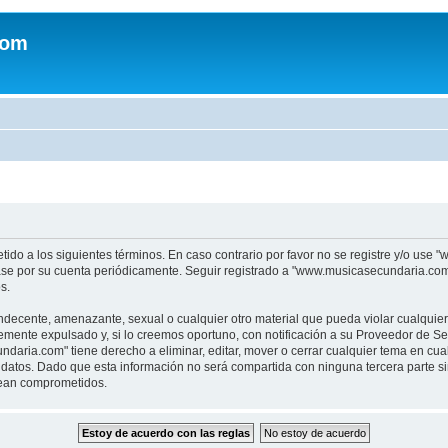
com
tido a los siguientes términos. En caso contrario por favor no se registre y/o u
sase por su cuenta periódicamente. Seguir registrado a "www.musicasecundaria.co
s.
indecente, amenazante, sexual o cualquier otro material que pueda violar cualquie
nte expulsado y, si lo creemos oportuno, con notificación a su Proveedor de Servi
aria.com" tiene derecho a eliminar, editar, mover o cerrar cualquier tema en c
datos. Dado que esta información no será compartida con ninguna tercera parte 
sean comprometidos.