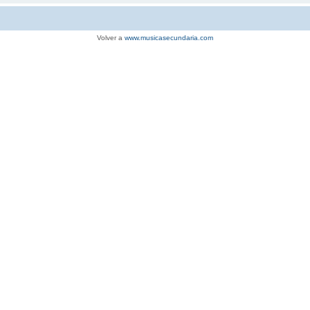
Volver a
www.musicasecundaria.com