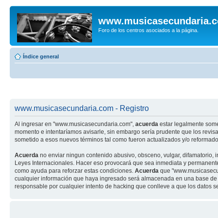
www.musicasecundaria.
Foro de los centros asociados a la página.
Índice general
www.musicasecundaria.com - Registro
Al ingresar en "www.musicasecundaria.com",
acuerda
estar legalmente some
momento e intentaríamos avisarle, sin embargo sería prudente que los revi
sometido a esos nuevos términos tal como fueron actualizados y/o reformado
Acuerda
no enviar ningun contenido abusivo, obsceno, vulgar, difamatorio, 
Leyes Internacionales. Hacer eso provocará que sea inmediata y permanenteme
como ayuda para reforzar estas condiciones.
Acuerda
que "www.musicasecund
cualquier información que haya ingresado será almacenada en una base de 
responsable por cualquier intento de hacking que conlleve a que los datos 