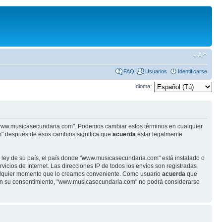
FAQ
Usuarios
Identificarse
Idioma:
se "www.musicasecundaria.com". Podemos cambiar estos términos en cualquier
m" después de esos cambios significa que
acuerda
estar legalmente
r ley de su país, el país donde "www.musicasecundaria.com" está instalado o
cios de Internet. Las direcciones IP de todos los envíos son registradas
ualquier momento que lo creamos conveniente. Como usuario
acuerda
que
sin su consentimiento, "www.musicasecundaria.com" no podrá considerarse