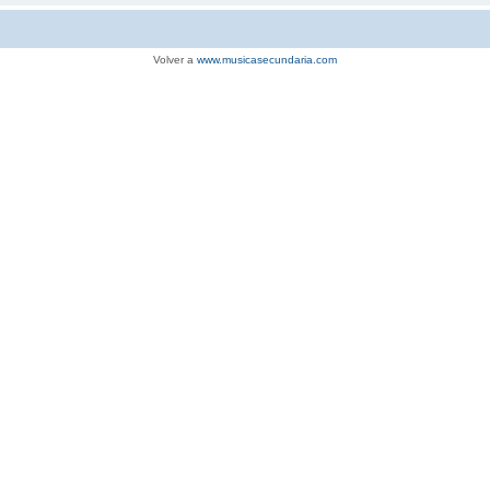
Volver a
www.musicasecundaria.com