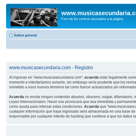
www.musicasecundaria.
Foro de los centros asociados a la página.
Índice general
www.musicasecundaria.com - Registro
Al ingresar en "www.musicasecundaria.com",
acuerda
estar legalmente some
momento e intentaríamos avisarle, sin embargo sería prudente que los revi
sometido a esos nuevos términos tal como fueron actualizados y/o reformado
Acuerda
no enviar ningun contenido abusivo, obsceno, vulgar, difamatorio, 
Leyes Internacionales. Hacer eso provocará que sea inmediata y permanenteme
como ayuda para reforzar estas condiciones.
Acuerda
que "www.musicasecund
cualquier información que haya ingresado será almacenada en una base de 
responsable por cualquier intento de hacking que conlleve a que los datos 