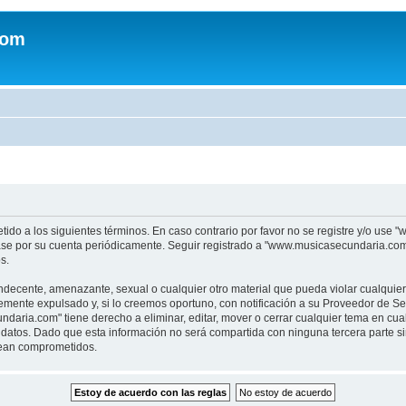
com
tido a los siguientes términos. En caso contrario por favor no se registre y/o u
sase por su cuenta periódicamente. Seguir registrado a "www.musicasecundaria.co
s.
indecente, amenazante, sexual o cualquier otro material que pueda violar cualquie
nte expulsado y, si lo creemos oportuno, con notificación a su Proveedor de Servi
aria.com" tiene derecho a eliminar, editar, mover o cerrar cualquier tema en c
datos. Dado que esta información no será compartida con ninguna tercera parte 
sean comprometidos.