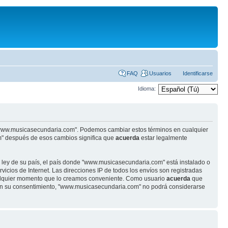
FAQ
Usuarios
Identificarse
Idioma:
se "www.musicasecundaria.com". Podemos cambiar estos términos en cualquier
m" después de esos cambios significa que
acuerda
estar legalmente
r ley de su país, el país donde "www.musicasecundaria.com" está instalado o
cios de Internet. Las direcciones IP de todos los envíos son registradas
ualquier momento que lo creamos conveniente. Como usuario
acuerda
que
sin su consentimiento, "www.musicasecundaria.com" no podrá considerarse