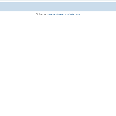
Volver a
www.musicasecundaria.com