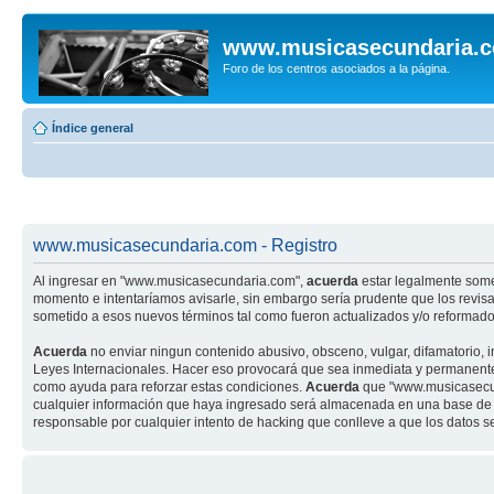
www.musicasecundaria.
Foro de los centros asociados a la página.
Índice general
www.musicasecundaria.com - Registro
Al ingresar en "www.musicasecundaria.com",
acuerda
estar legalmente some
momento e intentaríamos avisarle, sin embargo sería prudente que los revi
sometido a esos nuevos términos tal como fueron actualizados y/o reformado
Acuerda
no enviar ningun contenido abusivo, obsceno, vulgar, difamatorio, 
Leyes Internacionales. Hacer eso provocará que sea inmediata y permanenteme
como ayuda para reforzar estas condiciones.
Acuerda
que "www.musicasecund
cualquier información que haya ingresado será almacenada en una base de 
responsable por cualquier intento de hacking que conlleve a que los datos 