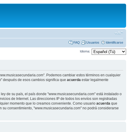
FAQ
Usuarios
Identificarse
Idioma:
se "www.musicasecundaria.com". Podemos cambiar estos términos en cualquier
m" después de esos cambios significa que
acuerda
estar legalmente
r ley de su país, el país donde "www.musicasecundaria.com" está instalado o
cios de Internet. Las direcciones IP de todos los envíos son registradas
ualquier momento que lo creamos conveniente. Como usuario
acuerda
que
sin su consentimiento, "www.musicasecundaria.com" no podrá considerarse