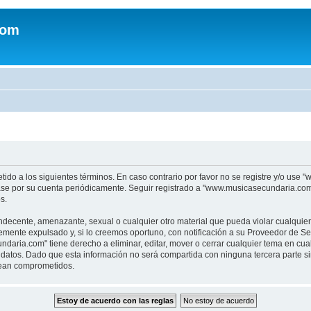
com
tido a los siguientes términos. En caso contrario por favor no se registre y/o u
sase por su cuenta periódicamente. Seguir registrado a "www.musicasecundaria.co
s.
indecente, amenazante, sexual o cualquier otro material que pueda violar cualquie
nte expulsado y, si lo creemos oportuno, con notificación a su Proveedor de Servi
aria.com" tiene derecho a eliminar, editar, mover o cerrar cualquier tema en c
datos. Dado que esta información no será compartida con ninguna tercera parte 
sean comprometidos.