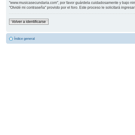
"www.musicasecundaria.com", por favor guárdela cuidadosamente y bajo ning
"Olvidé mi contraseña" provisto por el foro. Este proceso le solicitará ingre
Volver a identificarse
Índice general