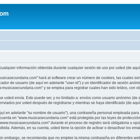
com
ualquier información obtenida durante cualquier sesión de uso por usted (de aquí 
usicasecundaria.com" hará al software crear un número de cookies, las cuales so
cador de usuario (de aquí en adelante "user-id") y un identificador de sesión anón
usicasecundaria.com" y se emplea para registrar cuales han sido leídos, con obj
 usted envía. Esto puede ser, y no limitado a: envíos como usuario anónimo (de a
viados por usted después de registrarse y mientras se haya identificado (de aquí
uí en adelante "su nombre de usuario"), una contraseña personal empleada para la 
u cuenta en "www.musicasecundaria.com" está protegida por las leyes de protecció
"www.musicasecundaria.com" durante el proceso de registro será obligatoria u opc
ibida. Además, en su cuenta, usted tiene la opción de activar o desactivar los em
a. Sin embargo, se recomienda que no emplee la misma contraseña en diferentes web