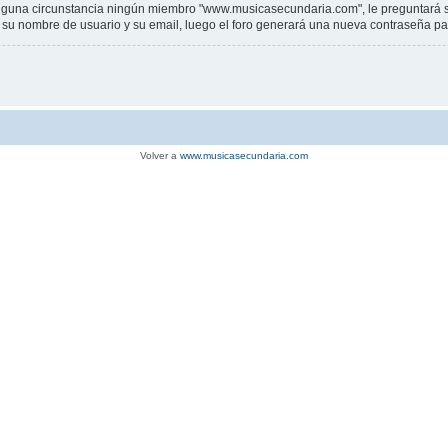
una circunstancia ningún miembro "www.musicasecundaria.com", le preguntará su c
sar su nombre de usuario y su email, luego el foro generará una nueva contraseña p
Volver a
www.musicasecundaria.com