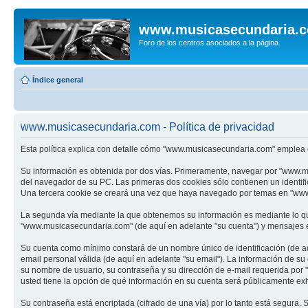
www.musicasecundaria.
Foro de los centros asociados a la página.
Índice general
www.musicasecundaria.com - Política de privacidad
Esta política explica con detalle cómo "www.musicasecundaria.com" emplea c
Su información es obtenida por dos vías. Primeramente, navegar por "www.m
del navegador de su PC. Las primeras dos cookies sólo contienen un identifi
Una tercera cookie se creará una vez que haya navegado por temas en "www.m
La segunda vía mediante la que obtenemos su información es mediante lo que
"www.musicasecundaria.com" (de aquí en adelante "su cuenta") y mensajes en
Su cuenta como mínimo constará de un nombre único de identificación (de aq
email personal válida (de aquí en adelante "su email"). La información de s
su nombre de usuario, su contraseña y su dirección de e-mail requerida por 
usted tiene la opción de qué información en su cuenta será públicamente exh
Su contraseña está encriptada (cifrado de una vía) por lo tanto está segur