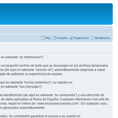
FAQ
Usuarios
Registrarse
Identificarse
en adelante "su información").
n un pequeño archivo de texto que se descargan en los archivos temporales
ima (de aquí en adelante "session-id"), automáticamente asignada a usted.
eto de optimizar su experiencia de usuario.
quí en adelante "envíos anónimos"), su registro en
 en adelante "sus mensajes").
identificación (de aquí en adelante "su contraseña") y una dirección de
n de datos aplicables al Reino de España. Cualquier información más allá de
ional, según el criterio de “www.musicasecundaria.com”. En cualquier caso,
ails generados automáticamente.
sites. Su contraseña garantiza el acceso a su cuenta en