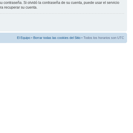
ontraseña. Si olvidó la contraseña de su cuenta, puede usar el servicio
ara recuperar su cuenta.
El Equipo
•
Borrar todas las cookies del Sitio
• Todos los horarios son UTC