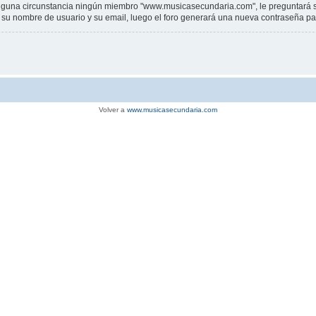
una circunstancia ningún miembro "www.musicasecundaria.com", le preguntará su c
sar su nombre de usuario y su email, luego el foro generará una nueva contraseña p
Volver a
www.musicasecundaria.com