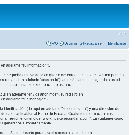
FAQ
Usuarios
Registrarse
Identificarse
en adelante "su información").
n un pequeño archivo de texto que se descargan en los archivos temporales
ima (de aquí en adelante "session-id"), automáticamente asignada a usted.
eto de optimizar su experiencia de usuario.
quí en adelante "envíos anónimos"), su registro en
 en adelante "sus mensajes").
identificación (de aquí en adelante "su contraseña") y una dirección de
n de datos aplicables al Reino de España. Cualquier información más allá de
ional, según el criterio de “www.musicasecundaria.com”. En cualquier caso,
ails generados automáticamente.
sites. Su contraseña garantiza el acceso a su cuenta en