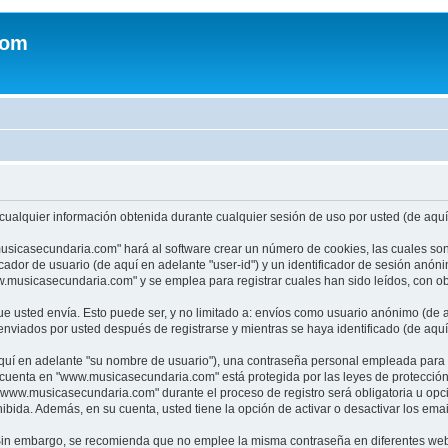
com
ualquier información obtenida durante cualquier sesión de uso por usted (de aquí 
usicasecundaria.com" hará al software crear un número de cookies, las cuales so
cador de usuario (de aquí en adelante "user-id") y un identificador de sesión anón
usicasecundaria.com" y se emplea para registrar cuales han sido leídos, con obj
 usted envía. Esto puede ser, y no limitado a: envíos como usuario anónimo (de a
viados por usted después de registrarse y mientras se haya identificado (de aquí
uí en adelante "su nombre de usuario"), una contraseña personal empleada para la 
u cuenta en "www.musicasecundaria.com" está protegida por las leyes de protecció
"www.musicasecundaria.com" durante el proceso de registro será obligatoria u opc
ibida. Además, en su cuenta, usted tiene la opción de activar o desactivar los em
a. Sin embargo, se recomienda que no emplee la misma contraseña en diferentes web