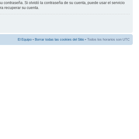
ontraseña. Si olvidó la contraseña de su cuenta, puede usar el servicio
ara recuperar su cuenta.
El Equipo
•
Borrar todas las cookies del Sitio
• Todos los horarios son UTC