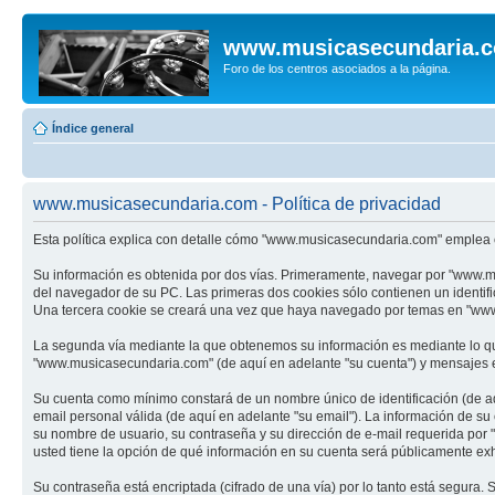
www.musicasecundaria.
Foro de los centros asociados a la página.
Índice general
www.musicasecundaria.com - Política de privacidad
Esta política explica con detalle cómo "www.musicasecundaria.com" emplea c
Su información es obtenida por dos vías. Primeramente, navegar por "www.m
del navegador de su PC. Las primeras dos cookies sólo contienen un identifi
Una tercera cookie se creará una vez que haya navegado por temas en "www.m
La segunda vía mediante la que obtenemos su información es mediante lo que
"www.musicasecundaria.com" (de aquí en adelante "su cuenta") y mensajes en
Su cuenta como mínimo constará de un nombre único de identificación (de aq
email personal válida (de aquí en adelante "su email"). La información de s
su nombre de usuario, su contraseña y su dirección de e-mail requerida por 
usted tiene la opción de qué información en su cuenta será públicamente exh
Su contraseña está encriptada (cifrado de una vía) por lo tanto está segur