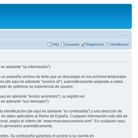
FAQ
Usuarios
Registrarse
Identificarse
en adelante "su información").
n un pequeño archivo de texto que se descargan en los archivos temporales
ima (de aquí en adelante "session-id"), automáticamente asignada a usted.
eto de optimizar su experiencia de usuario.
quí en adelante "envíos anónimos"), su registro en
 en adelante "sus mensajes").
identificación (de aquí en adelante "su contraseña") y una dirección de
n de datos aplicables al Reino de España. Cualquier información más allá de
ional, según el criterio de “www.musicasecundaria.com”. En cualquier caso,
ails generados automáticamente.
sites. Su contraseña garantiza el acceso a su cuenta en