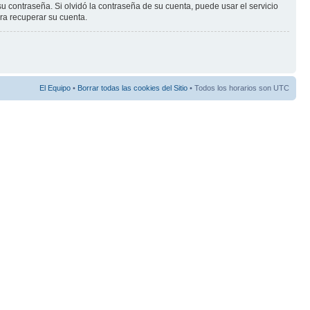
ontraseña. Si olvidó la contraseña de su cuenta, puede usar el servicio
ara recuperar su cuenta.
El Equipo
•
Borrar todas las cookies del Sitio
• Todos los horarios son UTC