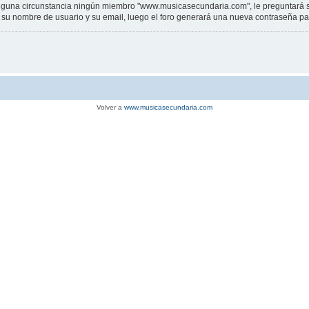
una circunstancia ningún miembro "www.musicasecundaria.com", le preguntará su c
sar su nombre de usuario y su email, luego el foro generará una nueva contraseña p
Volver a
www.musicasecundaria.com