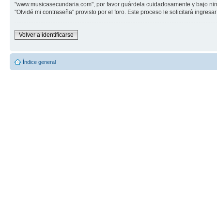
"www.musicasecundaria.com", por favor guárdela cuidadosamente y bajo ning
"Olvidé mi contraseña" provisto por el foro. Este proceso le solicitará ingre
Volver a identificarse
Índice general