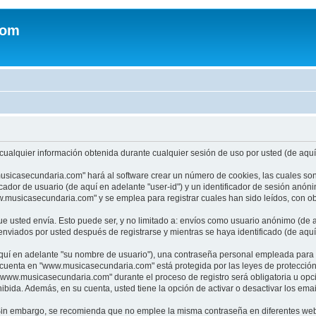
com
ualquier información obtenida durante cualquier sesión de uso por usted (de aquí 
usicasecundaria.com" hará al software crear un número de cookies, las cuales so
cador de usuario (de aquí en adelante "user-id") y un identificador de sesión anón
usicasecundaria.com" y se emplea para registrar cuales han sido leídos, con obj
 usted envía. Esto puede ser, y no limitado a: envíos como usuario anónimo (de a
viados por usted después de registrarse y mientras se haya identificado (de aquí
uí en adelante "su nombre de usuario"), una contraseña personal empleada para la 
u cuenta en "www.musicasecundaria.com" está protegida por las leyes de protecció
"www.musicasecundaria.com" durante el proceso de registro será obligatoria u opc
ibida. Además, en su cuenta, usted tiene la opción de activar o desactivar los em
a. Sin embargo, se recomienda que no emplee la misma contraseña en diferentes web