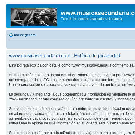
www.musicasecundaria.
Foro de los centros asociados a la página.
Índice general
www.musicasecundaria.com - Política de privacidad
Esta política explica con detalle cómo "www.musicasecundaria.com" emplea c
Su información es obtenida por dos vías. Primeramente, navegar por "www.m
del navegador de su PC. Las primeras dos cookies sólo contienen un identifi
Una tercera cookie se creará una vez que haya navegado por temas en "www.m
La segunda vía mediante la que obtenemos su información es mediante lo que
"www.musicasecundaria.com" (de aquí en adelante "su cuenta") y mensajes en
Su cuenta como mínimo constará de un nombre único de identificación (de aq
email personal válida (de aquí en adelante "su email"). La información de s
su nombre de usuario, su contraseña y su dirección de e-mail requerida por 
usted tiene la opción de qué información en su cuenta será públicamente exh
Su contraseña está encriptada (cifrado de una vía) por lo tanto está segur