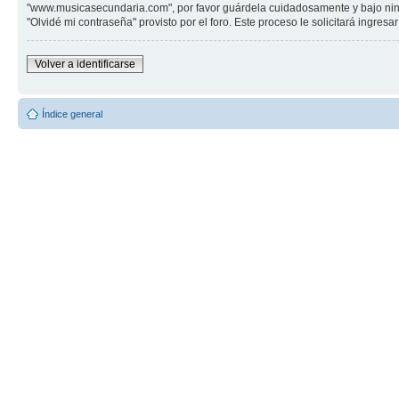
"www.musicasecundaria.com", por favor guárdela cuidadosamente y bajo ning
"Olvidé mi contraseña" provisto por el foro. Este proceso le solicitará ingre
Volver a identificarse
Índice general