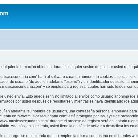
com
ualquier información obtenida durante cualquier sesión de uso por usted (de aquí 
usicasecundaria.com" hará al software crear un número de cookies, las cuales so
cador de usuario (de aquí en adelante "user-id") y un identificador de sesión anón
usicasecundaria.com" y se emplea para registrar cuales han sido leídos, con obj
 usted envía. Esto puede ser, y no limitado a: envíos como usuario anónimo (de a
viados por usted después de registrarse y mientras se haya identificado (de aquí
uí en adelante "su nombre de usuario"), una contraseña personal empleada para la 
u cuenta en "www.musicasecundaria.com" está protegida por las leyes de protecció
"www.musicasecundaria.com" durante el proceso de registro será obligatoria u opc
ibida. Además, en su cuenta, usted tiene la opción de activar o desactivar los em
a. Sin embargo, se recomienda que no emplee la misma contraseña en diferentes web