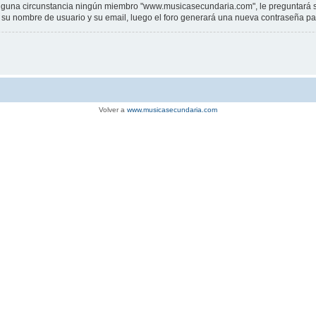
una circunstancia ningún miembro "www.musicasecundaria.com", le preguntará su c
sar su nombre de usuario y su email, luego el foro generará una nueva contraseña p
Volver a
www.musicasecundaria.com