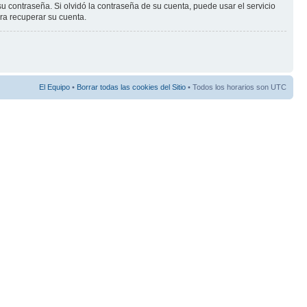
ontraseña. Si olvidó la contraseña de su cuenta, puede usar el servicio
ara recuperar su cuenta.
El Equipo
•
Borrar todas las cookies del Sitio
• Todos los horarios son UTC