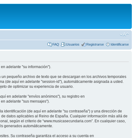
FAQ
Usuarios
Registrarse
Identificarse
en adelante "su información").
n un pequeño archivo de texto que se descargan en los archivos temporales
ima (de aquí en adelante "session-id"), automáticamente asignada a usted.
eto de optimizar su experiencia de usuario.
quí en adelante "envíos anónimos"), su registro en
 en adelante "sus mensajes").
identificación (de aquí en adelante "su contraseña") y una dirección de
n de datos aplicables al Reino de España. Cualquier información más allá de
ional, según el criterio de “www.musicasecundaria.com”. En cualquier caso,
ails generados automáticamente.
sites. Su contraseña garantiza el acceso a su cuenta en