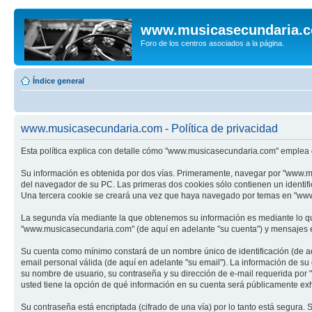
www.musicasecundaria.
Foro de los centros asociados a la página.
Índice general
www.musicasecundaria.com - Política de privacidad
Esta política explica con detalle cómo "www.musicasecundaria.com" emplea c
Su información es obtenida por dos vías. Primeramente, navegar por "www.m
del navegador de su PC. Las primeras dos cookies sólo contienen un identifi
Una tercera cookie se creará una vez que haya navegado por temas en "www.m
La segunda vía mediante la que obtenemos su información es mediante lo que
"www.musicasecundaria.com" (de aquí en adelante "su cuenta") y mensajes en
Su cuenta como mínimo constará de un nombre único de identificación (de aq
email personal válida (de aquí en adelante "su email"). La información de s
su nombre de usuario, su contraseña y su dirección de e-mail requerida por 
usted tiene la opción de qué información en su cuenta será públicamente exh
Su contraseña está encriptada (cifrado de una vía) por lo tanto está segur