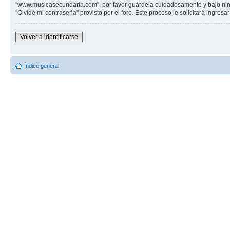
"www.musicasecundaria.com", por favor guárdela cuidadosamente y bajo ning
"Olvidé mi contraseña" provisto por el foro. Este proceso le solicitará ingre
Volver a identificarse
Índice general