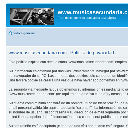
www.musicasecundaria.
Foro de los centros asociados a la página.
Índice general
www.musicasecundaria.com - Política de privacidad
Esta política explica con detalle cómo "www.musicasecundaria.com" emplea c
Su información es obtenida por dos vías. Primeramente, navegar por "www.m
del navegador de su PC. Las primeras dos cookies sólo contienen un identifi
Una tercera cookie se creará una vez que haya navegado por temas en "www.m
La segunda vía mediante la que obtenemos su información es mediante lo que
"www.musicasecundaria.com" (de aquí en adelante "su cuenta") y mensajes en
Su cuenta como mínimo constará de un nombre único de identificación (de aq
email personal válida (de aquí en adelante "su email"). La información de s
su nombre de usuario, su contraseña y su dirección de e-mail requerida por 
usted tiene la opción de qué información en su cuenta será públicamente exh
Su contraseña está encriptada (cifrado de una vía) por lo tanto está segur