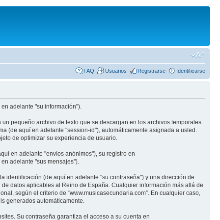
FAQ
Usuarios
Registrarse
Identificarse
en adelante "su información").
n un pequeño archivo de texto que se descargan en los archivos temporales
ima (de aquí en adelante "session-id"), automáticamente asignada a usted.
eto de optimizar su experiencia de usuario.
quí en adelante "envíos anónimos"), su registro en
 en adelante "sus mensajes").
identificación (de aquí en adelante "su contraseña") y una dirección de
n de datos aplicables al Reino de España. Cualquier información más allá de
ional, según el criterio de “www.musicasecundaria.com”. En cualquier caso,
ails generados automáticamente.
sites. Su contraseña garantiza el acceso a su cuenta en