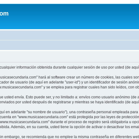
com
ualquier información obtenida durante cualquier sesión de uso por usted (de aquí 
usicasecundaria.com" hará al software crear un número de cookies, las cuales so
cador de usuario (de aquí en adelante "user-id") y un identificador de sesión anón
usicasecundaria.com" y se emplea para registrar cuales han sido leídos, con obj
 usted envía. Esto puede ser, y no limitado a: envíos como usuario anónimo (de a
viados por usted después de registrarse y mientras se haya identificado (de aquí
uí en adelante "su nombre de usuario"), una contraseña personal empleada para la 
u cuenta en "www.musicasecundaria.com" está protegida por las leyes de protecció
"www.musicasecundaria.com" durante el proceso de registro será obligatoria u opc
ibida. Además, en su cuenta, usted tiene la opción de activar o desactivar los em
a. Sin embargo, se recomienda que no emplee la misma contraseña en diferentes web