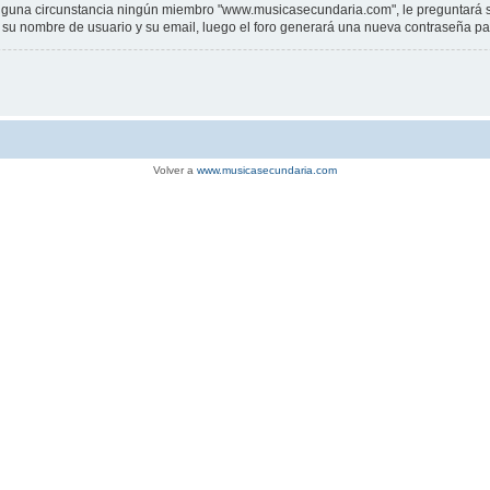
una circunstancia ningún miembro "www.musicasecundaria.com", le preguntará su c
sar su nombre de usuario y su email, luego el foro generará una nueva contraseña p
Volver a
www.musicasecundaria.com