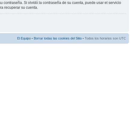
ontraseña. Si olvidó la contraseña de su cuenta, puede usar el servicio
ara recuperar su cuenta.
El Equipo
•
Borrar todas las cookies del Sitio
• Todos los horarios son UTC