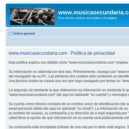
www.musicasecundaria.
Foro de los centros asociados a la página.
Índice general
www.musicasecundaria.com - Política de privacidad
Esta política explica con detalle cómo "www.musicasecundaria.com" emplea c
Su información es obtenida por dos vías. Primeramente, navegar por "www.m
del navegador de su PC. Las primeras dos cookies sólo contienen un identifi
Una tercera cookie se creará una vez que haya navegado por temas en "www.m
La segunda vía mediante la que obtenemos su información es mediante lo que
"www.musicasecundaria.com" (de aquí en adelante "su cuenta") y mensajes en
Su cuenta como mínimo constará de un nombre único de identificación (de aq
email personal válida (de aquí en adelante "su email"). La información de s
su nombre de usuario, su contraseña y su dirección de e-mail requerida por 
usted tiene la opción de qué información en su cuenta será públicamente exh
Su contraseña está encriptada (cifrado de una vía) por lo tanto está segur