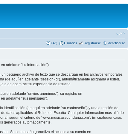
FAQ
Usuarios
Registrarse
Identificarse
en adelante "su información").
n un pequeño archivo de texto que se descargan en los archivos temporales
ima (de aquí en adelante "session-id"), automáticamente asignada a usted.
eto de optimizar su experiencia de usuario.
quí en adelante "envíos anónimos"), su registro en
 en adelante "sus mensajes").
identificación (de aquí en adelante "su contraseña") y una dirección de
n de datos aplicables al Reino de España. Cualquier información más allá de
ional, según el criterio de “www.musicasecundaria.com”. En cualquier caso,
ails generados automáticamente.
sites. Su contraseña garantiza el acceso a su cuenta en