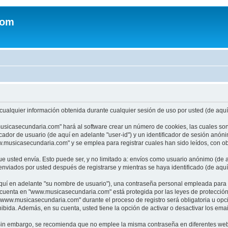
com
ualquier información obtenida durante cualquier sesión de uso por usted (de aquí 
usicasecundaria.com" hará al software crear un número de cookies, las cuales so
cador de usuario (de aquí en adelante "user-id") y un identificador de sesión anón
usicasecundaria.com" y se emplea para registrar cuales han sido leídos, con obj
 usted envía. Esto puede ser, y no limitado a: envíos como usuario anónimo (de a
viados por usted después de registrarse y mientras se haya identificado (de aquí
uí en adelante "su nombre de usuario"), una contraseña personal empleada para la 
u cuenta en "www.musicasecundaria.com" está protegida por las leyes de protecció
"www.musicasecundaria.com" durante el proceso de registro será obligatoria u opc
ibida. Además, en su cuenta, usted tiene la opción de activar o desactivar los em
a. Sin embargo, se recomienda que no emplee la misma contraseña en diferentes web