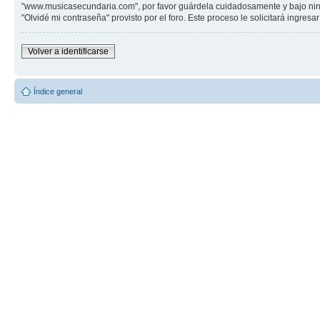
"www.musicasecundaria.com", por favor guárdela cuidadosamente y bajo ning
"Olvidé mi contraseña" provisto por el foro. Este proceso le solicitará ingre
Volver a identificarse
Índice general