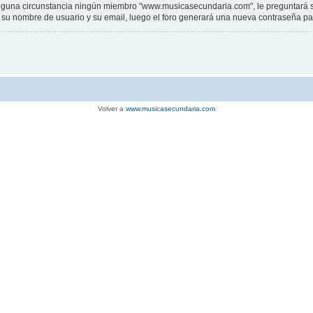
una circunstancia ningún miembro "www.musicasecundaria.com", le preguntará su c
sar su nombre de usuario y su email, luego el foro generará una nueva contraseña p
Volver a
www.musicasecundaria.com