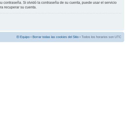
ontraseña. Si olvidó la contraseña de su cuenta, puede usar el servicio
ara recuperar su cuenta.
El Equipo
•
Borrar todas las cookies del Sitio
• Todos los horarios son UTC