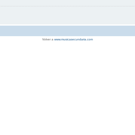
Volver a
www.musicasecundaria.com