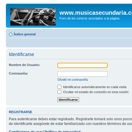
www.musicasecundaria.
Foro de los centros asociados a la página.
Índice general
Identificarse
Nombre de Usuario:
Contraseña:
Olvidé mi contraseña
Identificarse automáticamente en cada visita
Ocultar mi estado de conexión en esta sesión
REGISTRARSE
Para autenticarse debes estar registrado. Registrarte tomará solo unos poco
de identificarte asegúrete de estar familiarizado con nuestros términos de uso 
Condiciones de uso
|
Política de privacidad