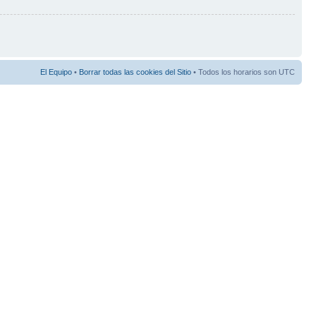
El Equipo
•
Borrar todas las cookies del Sitio
• Todos los horarios son UTC