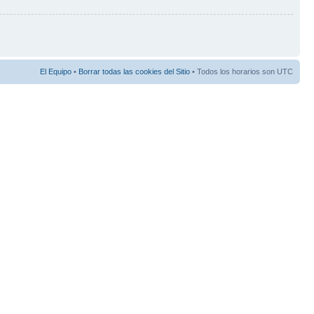
El Equipo
•
Borrar todas las cookies del Sitio
• Todos los horarios son UTC