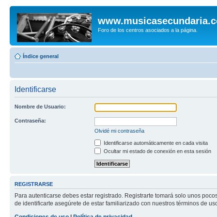
www.musicasecundaria.
Foro de los centros asociados a la página.
Índice general
Identificarse
Nombre de Usuario:
Contraseña:
Olvidé mi contraseña
Identificarse automáticamente en cada visita
Ocultar mi estado de conexión en esta sesión
REGISTRARSE
Para autenticarse debes estar registrado. Registrarte tomará solo unos poco
de identificarte asegúrete de estar familiarizado con nuestros términos de uso 
Condiciones de uso
|
Política de privacidad