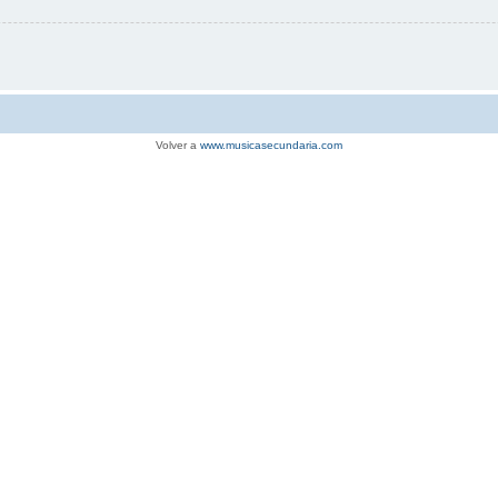
Volver a
www.musicasecundaria.com