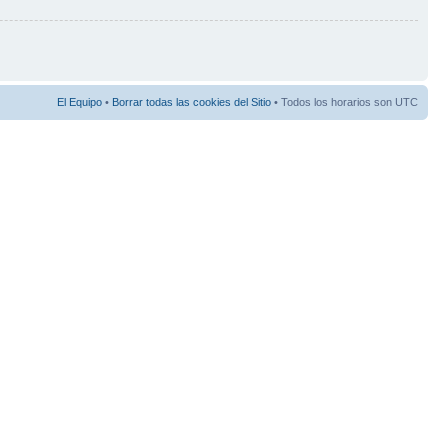
El Equipo
•
Borrar todas las cookies del Sitio
• Todos los horarios son UTC