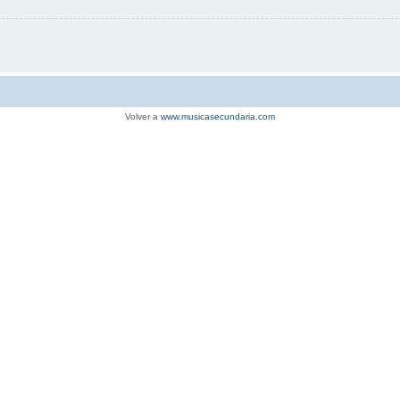
Volver a
www.musicasecundaria.com