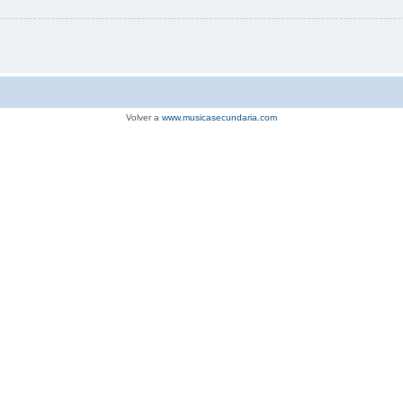
Volver a
www.musicasecundaria.com