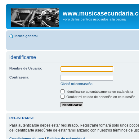
www.musicasecundaria.
Foro de los centros asociados a la página.
Índice general
Identificarse
Nombre de Usuario:
Contraseña:
Olvidé mi contraseña
Identificarse automáticamente en cada visita
Ocultar mi estado de conexión en esta sesión
REGISTRARSE
Para autenticarse debes estar registrado. Registrarte tomará solo unos poco
de identificarte asegúrete de estar familiarizado con nuestros términos de uso 
Condiciones de uso
|
Política de privacidad