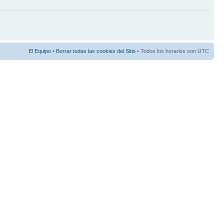
El Equipo
•
Borrar todas las cookies del Sitio
• Todos los horarios son UTC