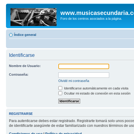
www.musicasecundaria.
Foro de los centros asociados a la página.
Índice general
Identificarse
Nombre de Usuario:
Contraseña:
Olvidé mi contraseña
Identificarse automáticamente en cada visita
Ocultar mi estado de conexión en esta sesión
REGISTRARSE
Para autenticarse debes estar registrado. Registrarte tomará solo unos poco
de identificarte asegúrete de estar familiarizado con nuestros términos de uso 
Condiciones de uso
|
Política de privacidad