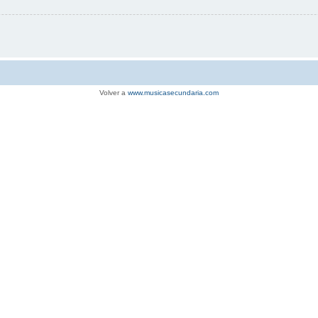
Volver a
www.musicasecundaria.com