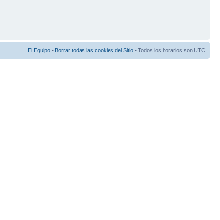
El Equipo
•
Borrar todas las cookies del Sitio
• Todos los horarios son UTC