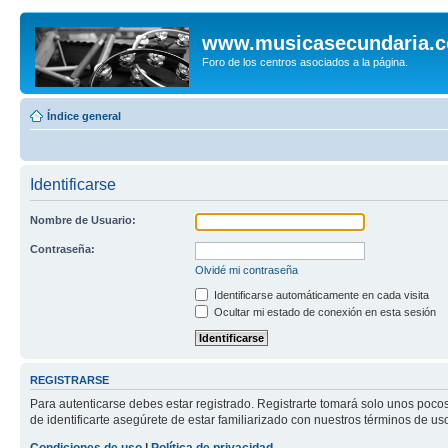
www.musicasecundaria.
Foro de los centros asociados a la página.
Índice general
Identificarse
Nombre de Usuario:
Contraseña:
Olvidé mi contraseña
Identificarse automáticamente en cada visita
Ocultar mi estado de conexión en esta sesión
REGISTRARSE
Para autenticarse debes estar registrado. Registrarte tomará solo unos poco
de identificarte asegúrete de estar familiarizado con nuestros términos de uso 
Condiciones de uso
|
Política de privacidad