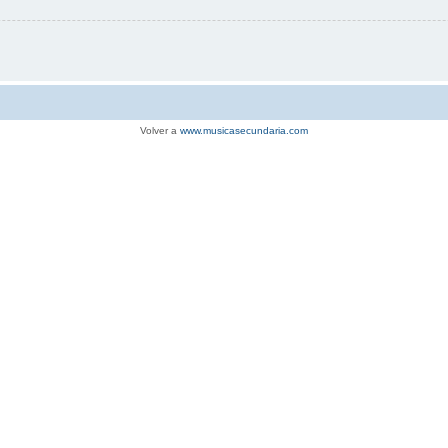
Volver a
www.musicasecundaria.com