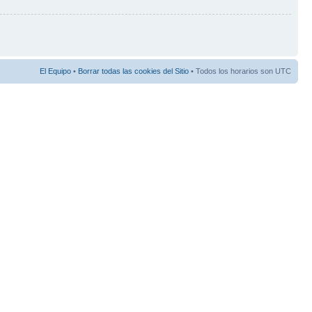
El Equipo
•
Borrar todas las cookies del Sitio
• Todos los horarios son UTC