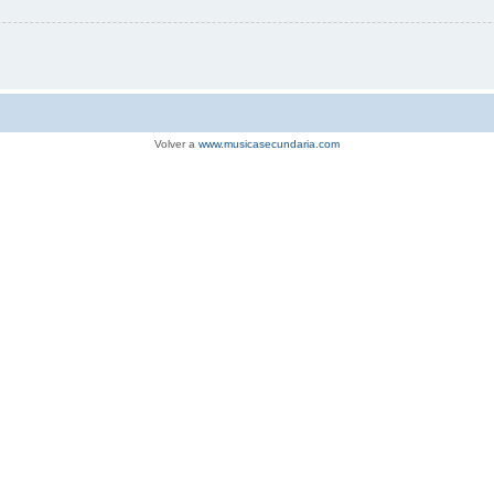
Volver a
www.musicasecundaria.com