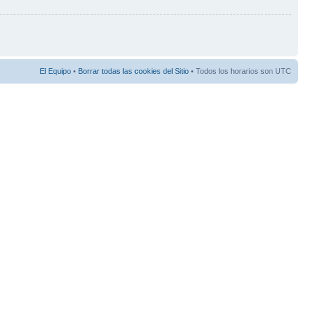
El Equipo
•
Borrar todas las cookies del Sitio
• Todos los horarios son UTC