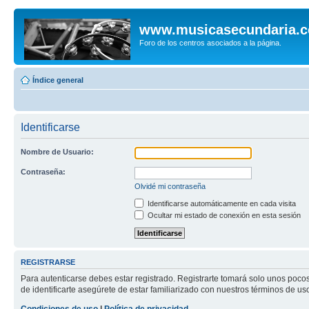
www.musicasecundaria.
Foro de los centros asociados a la página.
Índice general
Identificarse
Nombre de Usuario:
Contraseña:
Olvidé mi contraseña
Identificarse automáticamente en cada visita
Ocultar mi estado de conexión en esta sesión
REGISTRARSE
Para autenticarse debes estar registrado. Registrarte tomará solo unos poco
de identificarte asegúrete de estar familiarizado con nuestros términos de uso 
Condiciones de uso
|
Política de privacidad