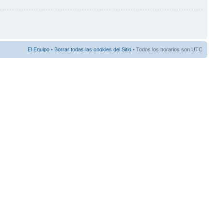
El Equipo
•
Borrar todas las cookies del Sitio
• Todos los horarios son UTC