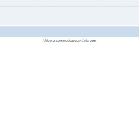
Volver a
www.musicasecundaria.com