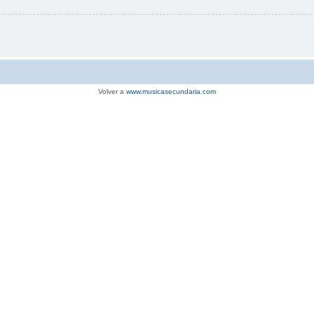
Volver a
www.musicasecundaria.com