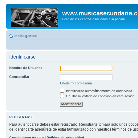
www.musicasecundaria.
Foro de los centros asociados a la página.
Índice general
Identificarse
Nombre de Usuario:
Contraseña:
Olvidé mi contraseña
Identificarse automáticamente en cada visita
Ocultar mi estado de conexión en esta sesión
REGISTRARSE
Para autenticarse debes estar registrado. Registrarte tomará solo unos poco
de identificarte asegúrete de estar familiarizado con nuestros términos de uso 
Condiciones de uso
|
Política de privacidad