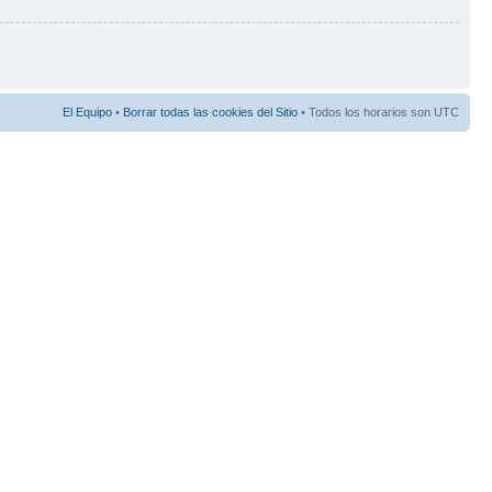
El Equipo
•
Borrar todas las cookies del Sitio
• Todos los horarios son UTC