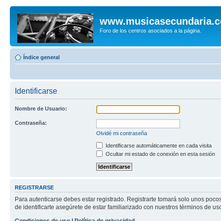
www.musicasecundaria.
Foro de los centros asociados a la página.
Índice general
Identificarse
Nombre de Usuario:
Contraseña:
Olvidé mi contraseña
Identificarse automáticamente en cada visita
Ocultar mi estado de conexión en esta sesión
REGISTRARSE
Para autenticarse debes estar registrado. Registrarte tomará solo unos poco
de identificarte asegúrete de estar familiarizado con nuestros términos de uso 
Condiciones de uso
|
Política de privacidad