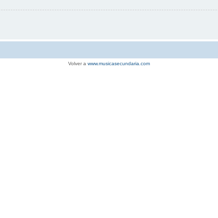
Volver a
www.musicasecundaria.com