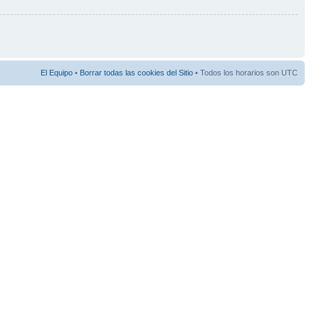
El Equipo
•
Borrar todas las cookies del Sitio
• Todos los horarios son UTC