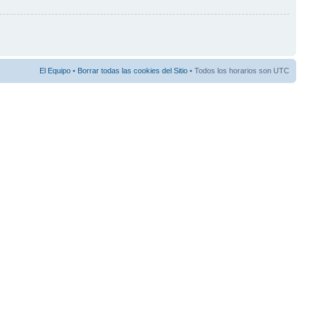
El Equipo
•
Borrar todas las cookies del Sitio
• Todos los horarios son UTC