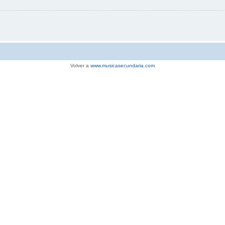
Volver a
www.musicasecundaria.com