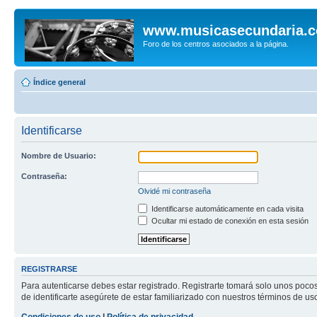
www.musicasecundaria.
Foro de los centros asociados a la página.
Índice general
Identificarse
Nombre de Usuario:
Contraseña:
Olvidé mi contraseña
Identificarse automáticamente en cada visita
Ocultar mi estado de conexión en esta sesión
REGISTRARSE
Para autenticarse debes estar registrado. Registrarte tomará solo unos poco
de identificarte asegúrete de estar familiarizado con nuestros términos de uso 
Condiciones de uso
|
Política de privacidad