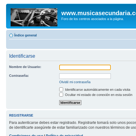
www.musicasecundaria.
Foro de los centros asociados a la página.
Índice general
Identificarse
Nombre de Usuario:
Contraseña:
Olvidé mi contraseña
Identificarse automáticamente en cada visita
Ocultar mi estado de conexión en esta sesión
REGISTRARSE
Para autenticarse debes estar registrado. Registrarte tomará solo unos poco
de identificarte asegúrete de estar familiarizado con nuestros términos de uso 
Condiciones de uso
|
Política de privacidad