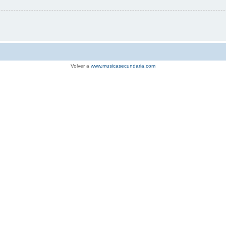
Volver a
www.musicasecundaria.com