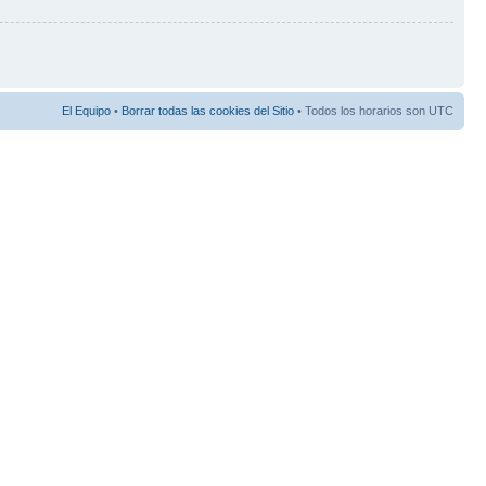
El Equipo
•
Borrar todas las cookies del Sitio
• Todos los horarios son UTC