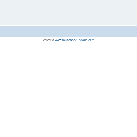
Volver a
www.musicasecundaria.com