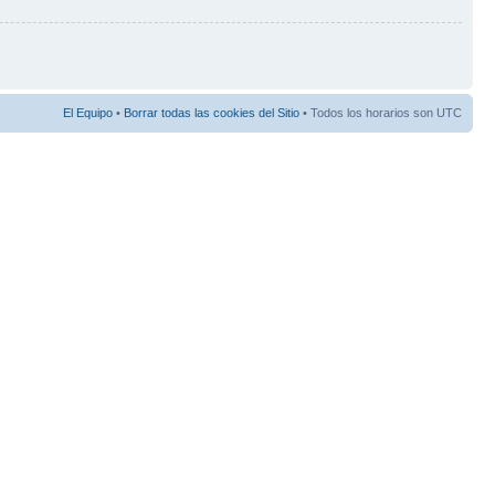
El Equipo
•
Borrar todas las cookies del Sitio
• Todos los horarios son UTC