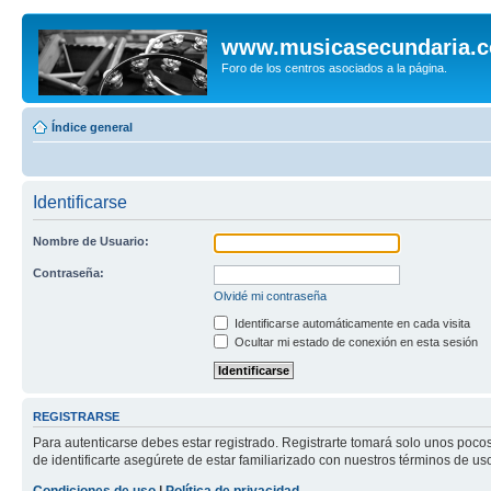
www.musicasecundaria.
Foro de los centros asociados a la página.
Índice general
Identificarse
Nombre de Usuario:
Contraseña:
Olvidé mi contraseña
Identificarse automáticamente en cada visita
Ocultar mi estado de conexión en esta sesión
REGISTRARSE
Para autenticarse debes estar registrado. Registrarte tomará solo unos poco
de identificarte asegúrete de estar familiarizado con nuestros términos de uso 
Condiciones de uso
|
Política de privacidad