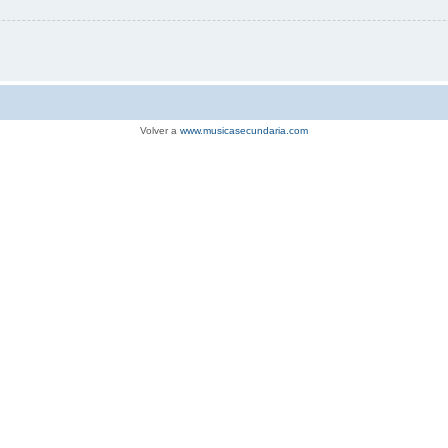
Volver a
www.musicasecundaria.com