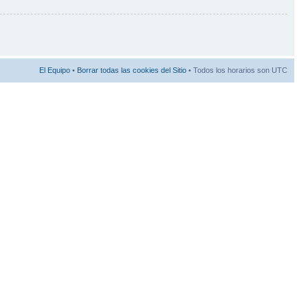
El Equipo
•
Borrar todas las cookies del Sitio
• Todos los horarios son UTC