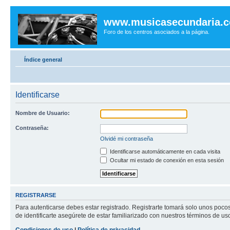
www.musicasecundaria.
Foro de los centros asociados a la página.
Índice general
Identificarse
Nombre de Usuario:
Contraseña:
Olvidé mi contraseña
Identificarse automáticamente en cada visita
Ocultar mi estado de conexión en esta sesión
REGISTRARSE
Para autenticarse debes estar registrado. Registrarte tomará solo unos poco
de identificarte asegúrete de estar familiarizado con nuestros términos de uso 
Condiciones de uso
|
Política de privacidad