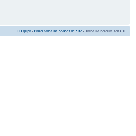
El Equipo
•
Borrar todas las cookies del Sitio
• Todos los horarios son UTC