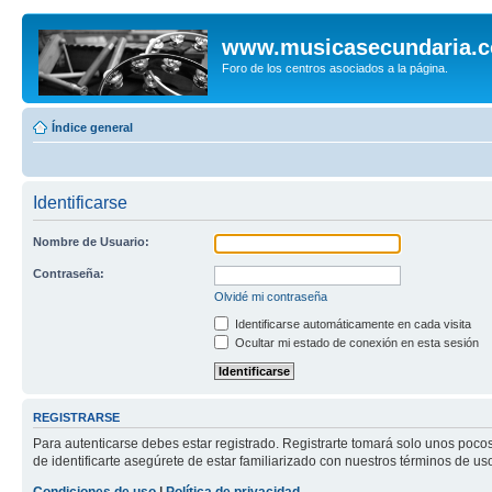
www.musicasecundaria.
Foro de los centros asociados a la página.
Índice general
Identificarse
Nombre de Usuario:
Contraseña:
Olvidé mi contraseña
Identificarse automáticamente en cada visita
Ocultar mi estado de conexión en esta sesión
REGISTRARSE
Para autenticarse debes estar registrado. Registrarte tomará solo unos poco
de identificarte asegúrete de estar familiarizado con nuestros términos de uso 
Condiciones de uso
|
Política de privacidad