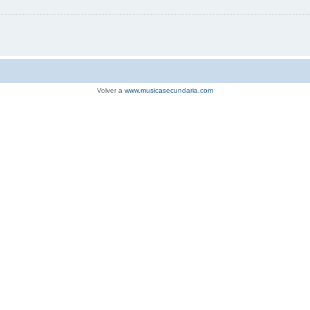
Volver a
www.musicasecundaria.com