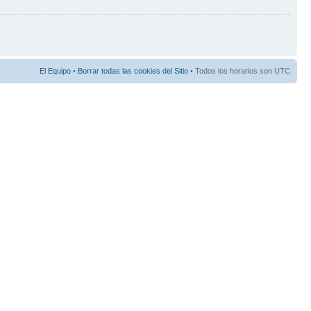
El Equipo
•
Borrar todas las cookies del Sitio
• Todos los horarios son UTC