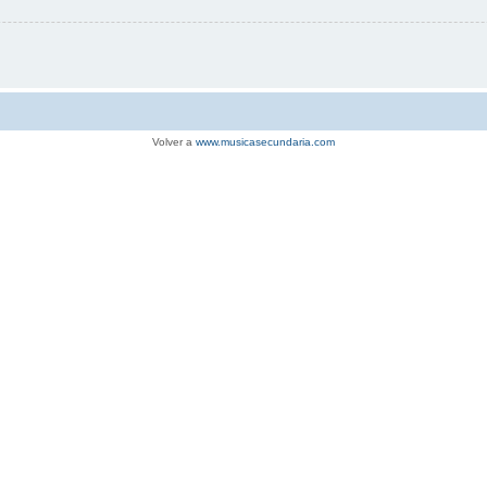
Volver a
www.musicasecundaria.com