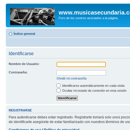
www.musicasecundaria.
Foro de los centros asociados a la página.
Índice general
Identificarse
Nombre de Usuario:
Contraseña:
Olvidé mi contraseña
Identificarse automáticamente en cada visita
Ocultar mi estado de conexión en esta sesión
REGISTRARSE
Para autenticarse debes estar registrado. Registrarte tomará solo unos poco
de identificarte asegúrete de estar familiarizado con nuestros términos de uso 
Condiciones de uso
|
Política de privacidad