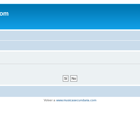
com
Volver a
www.musicasecundaria.com